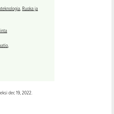
oteknologia
,
Ruoka ja
inta
aatio
,
meksi dec 19, 2022.