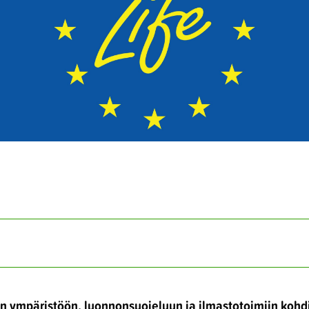
n ympäristöön, luonnonsuojeluun ja ilmastotoimiin kohd