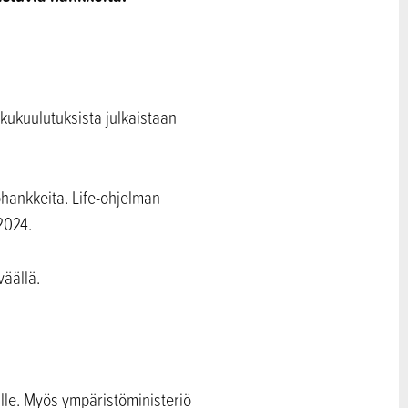
kukuulutuksista julkaistaan
öhankkeita. Life-ohjelman
2024.
äällä.
ille. Myös ympäristöministeriö