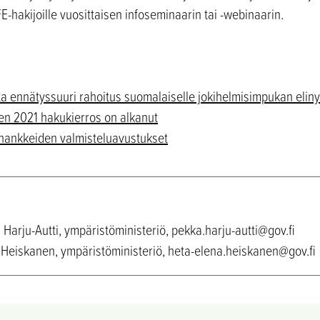
FE-hakijoille vuosittaisen infoseminaarin tai -webinaarin.
ta ennätyssuuri rahoitus suomalaiselle jokihelmisimpukan elin
en 2021 hakukierros on alkanut
-hankkeiden valmisteluavustukset
Harju-Autti, ympäristöministeriö, pekka.harju-autti@gov.fi
a Heiskanen, ympäristöministeriö, heta-elena.heiskanen@gov.fi