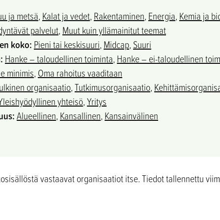
uu ja metsä
,
Kalat ja vedet
,
Rakentaminen
,
Energia
,
Kemia ja bi
yntävät palvelut
,
Muut kuin yllämainitut teemat
sen koko:
Pieni tai keskisuuri
,
Midcap
,
Suuri
:
Hanke – taloudellinen toiminta​
,
Hanke – ei-taloudellinen toim
e minimis
,
Oma rahoitus vaaditaan
ulkinen organisaatio
,
Tutkimusorganisaatio
,
Kehittämisorganis
Yleishyödyllinen yhteisö
,
Yritys
uus:
Alueellinen
,
Kansallinen
,
Kansainvälinen
sisällöstä vastaavat organisaatiot itse. Tiedot tallennettu vii