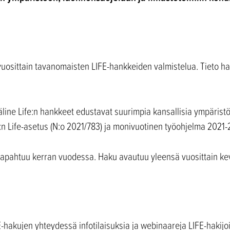
uosittain tavanomaisten LIFE-hankkeiden valmistelua. Tieto ha
line Life:n hankkeet edustavat suurimpia kansallisia ympärist
U:n Life-asetus (N:o 2021/783) ja monivuotinen työohjelma 2021-
tapahtuu kerran vuodessa. Haku avautuu yleensä vuosittain kev
E-hakujen yhteydessä infotilaisuksia ja webinaareja LIFE-hakijo