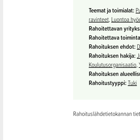
Teemat ja toimialat:
P
ravinteet
,
Luontoa hyöd
Rahoitettavan yrityk
Rahoitettava toiminta
Rahoituksen ehdot:
D
Rahoituksen hakija:
J
Koulutusorganisaatio
,
Rahoituksen alueellis
Rahoitustyyppi:
Tuki
Rahoituslähdetietokannan tieto