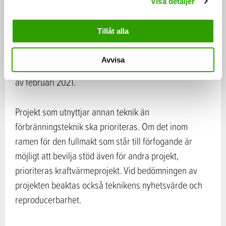
Visa detaljer
för investeringsstödet.
Tillåt alla
Arbets- och näringsministeriet ber om
stödansökningar för projekt som ersätter
Avvisa
användningen av kol som energikälla före utgången
av februari 2021.
Projekt som utnyttjar annan teknik än
förbränningsteknik ska prioriteras. Om det inom
ramen för den fullmakt som står till förfogande är
möjligt att bevilja stöd även för andra projekt,
prioriteras kraftvärmeprojekt. Vid bedömningen av
projekten beaktas också teknikens nyhetsvärde och
reproducerbarhet.