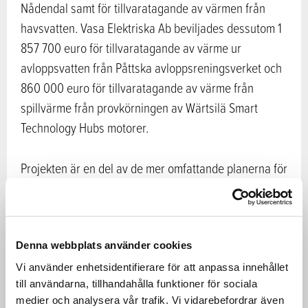
Nådendal samt för tillvaratagande av värmen från
havsvatten. Vasa Elektriska Ab beviljades dessutom 1
857 700 euro för tillvaratagande av värme ur
avloppsvatten från Påttska avloppsreningsverket och
860 000 euro för tillvaratagande av värme från
spillvärme från provkörningen av Wärtsilä Smart
Technology Hubs motorer.
Projekten är en del av de mer omfattande planerna för
att inom Vasa-, Esbo- och Åboregionen övergå till att
använda stenkol enligt en snabbare tidtabell.
Stödmottagarna vidtar också andra åtgärder för att
stenkolen ska kunna frångås före 2025.
Denna webbplats använder cookies
Vi använder enhetsidentifierare för att anpassa innehållet
till användarna, tillhandahålla funktioner för sociala
I enlighet med lagen från 2019 är det förbjudet att
medier och analysera vår trafik. Vi vidarebefordrar även