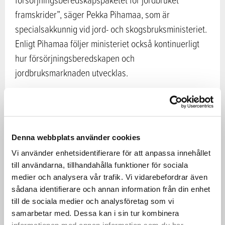
framskrider”, säger Pekka Pihamaa, som är
specialsakkunnig vid jord- och skogsbruksministeriet.
Enligt Pihamaa följer ministeriet också kontinuerligt
hur försörjningsberedskapen och
jordbruksmarknaden utvecklas.
I försörjningsberedskapspaketet ingår också ett
investeringspaket för jordbruket på över 100 miljoner
euro för 2022–2026. Enligt Pihamaa är paketet under
Denna webbplats använder cookies
beredning, och det kommer att omfatta
Vi använder enhetsidentifierare för att anpassa innehållet
investeringsstöd till exempel för alternativa
till användarna, tillhandahålla funktioner för sociala
energikällor och tekniker för tillvaratagande av
medier och analysera vår trafik. Vi vidarebefordrar även
näringsämnen.
sådana identifierare och annan information från din enhet
till de sociala medier och analysföretag som vi
Anpassningsstöd till gårdar inom
samarbetar med. Dessa kan i sin tur kombinera