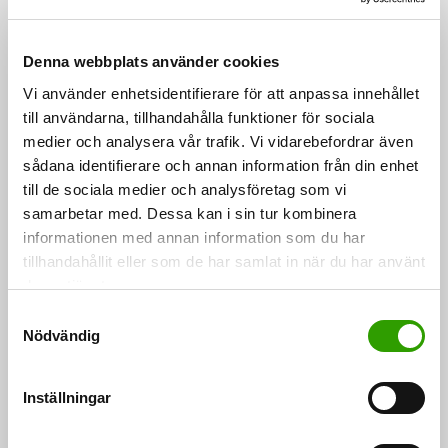
Temperaturhöjningen till följd av klimatförändringar
Denna webbplats använder cookies
påverkar vattendragen och haven och därigenom
Vi använder enhetsidentifierare för att anpassa innehållet
näringsvävarna, fiskbestånden och näringarna. Till
till användarna, tillhandahålla funktioner för sociala
exempel bristen på istäcke kräver anpassning, men
medier och analysera vår trafik. Vi vidarebefordrar även
skapar också nya affärsmöjligheter. Att bygga upp ett
sådana identifierare och annan information från din enhet
kontinuerligt och målinriktat samarbete mellan
till de sociala medier och analysföretag som vi
samarbetar med. Dessa kan i sin tur kombinera
företag, förvaltning och forskning är en kritisk aspekt.
informationen med annan information som du har
tillhandahållit eller som de har samlat in när du har använt
Forskningsagendan som tagits fram under ledning av
deras tjänster.
jord- och skogsbruksministeriet ingår i regeringens
S
spetsprojekt för blå bioekonomi. Sedan hösten 2017
Nödvändig
a
har strategin beretts av Naturresursinstitutet,
m
t
Finlands miljöcentral, VTT, Business Finland, Finlands
Inställningar
y
Akademi och Gaia Consulting Oy. Forskningsstrategin
c