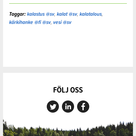
Taggar:
kalastus @sv
,
kalat @sv
,
kalatalous
,
kärkihanke @fi @sv
,
vesi @sv
FÖLJ OSS