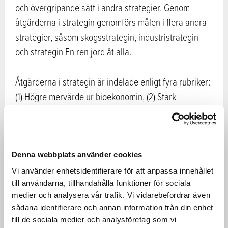
och övergripande sätt i andra strategier. Genom
åtgärderna i strategin genomförs målen i flera andra
strategier, såsom skogsstrategin, industristrategin
och strategin En ren jord åt alla.
Åtgärderna i strategin är indelade enligt fyra rubriker:
(1) Högre mervärde ur bioekonomin, (2) Stark
kunskaps- och teknikbas, (3) Konkurrenskraftig
verksamhetsmiljö och (4) Bioresursers och övriga
ekosystemtjänsters användbarhet och hållbarhet.
Strategin innehåller även sektorspecifika åtgärder.
Denna webbplats använder cookies
Vi använder enhetsidentifierare för att anpassa innehållet
till användarna, tillhandahålla funktioner för sociala
Mervärdet eftersträvas genom att man utvecklar nya
medier och analysera vår trafik. Vi vidarebefordrar även
råvaror, tillverkningsmetoder, produkter och tjänster,
sådana identifierare och annan information från din enhet
höjer förädlingsvärdet och resurseffektiviteten samt
till de sociala medier och analysföretag som vi