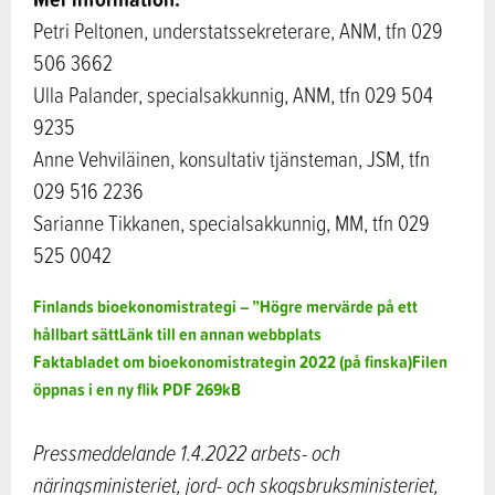
Petri Peltonen, understatssekreterare, ANM, tfn 029
506 3662
Ulla Palander, specialsakkunnig, ANM, tfn 029 504
9235
Anne Vehviläinen, konsultativ tjänsteman, JSM, tfn
029 516 2236
Sarianne Tikkanen, specialsakkunnig, MM, tfn 029
525 0042
Finlands bioekonomistrategi – ”Högre mervärde på ett
hållbart sätt
Länk till en annan webbplats
Faktabladet om bioekonomistrategin 2022 (på finska)
Filen
öppnas i en ny flik
PDF
269kB
Pressmeddelande 1.4.2022 arbets- och
näringsministeriet, jord- och skogsbruksministeriet,