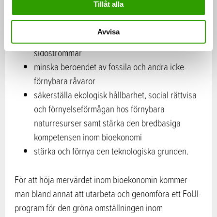
Tillåt alla
och som skapar välfärd i hela Finland
öka den resurssmarta användningen och
Avvisa
återvinningen av material samt utnyttja
sidoströmmar
minska beroendet av fossila och andra icke-
förnybara råvaror
säkerställa ekologisk hållbarhet, social rättvisa
och förnyelseförmågan hos förnybara
naturresurser samt stärka den bredbasiga
kompetensen inom bioekonomi
stärka och förnya den teknologiska grunden.
För att höja mervärdet inom bioekonomin kommer
man bland annat att utarbeta och genomföra ett FoUI-
program för den gröna omställningen inom