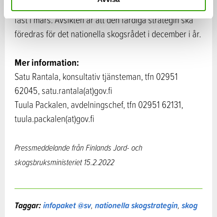
Visionen och målen för den nya skogsstrategin slås
fast i mars. Avsikten är att den färdiga strategin ska
föredras för det nationella skogsrådet i december i år.
Mer information:
Satu Rantala, konsultativ tjänsteman, tfn 02951
62045, satu.rantala(at)gov.fi
Tuula Packalen, avdelningschef, tfn 02951 62131,
tuula.packalen(at)gov.fi
Pressmeddelande från Finlands Jord- och
skogsbruksministeriet
15.2.2022
Taggar:
infopaket @sv
,
nationella skogstrategin
,
skog