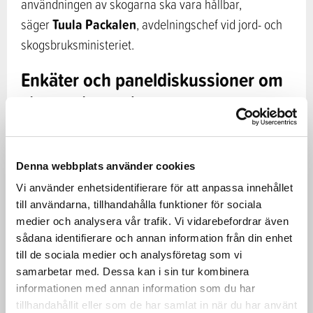
användningen av skogarna ska vara hållbar,
Tuula Packalen
säger
, avdelningschef vid jord- och
skogsbruksministeriet.
Enkäter och paneldiskussioner om
skogsrelaterade teman
Även allmänheten hörs under strategiarbetet redan
innan strategin sänds på remiss. Avsikten är att det
Denna webbplats använder cookies
ska ordnas en enkät via webbtjänsten dinåsikt.fi.
Vi använder enhetsidentifierare för att anpassa innehållet
Under våren ordnas också en serie öppna
till användarna, tillhandahålla funktioner för sociala
medier och analysera vår trafik. Vi vidarebefordrar även
paneldiskussioner om skogarna och möjligheterna att
sådana identifierare och annan information från din enhet
använda dem ur olika synvinklar.
till de sociala medier och analysföretag som vi
samarbetar med. Dessa kan i sin tur kombinera
Den första paneldiskussionen ordnas fredagen den 18
informationen med annan information som du har
februari, och temat för den är framtidsutsikter och
tillhandahållit eller som de har samlat in när du har använt