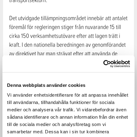
Det utvidgade tillämpningsområdet innebär att antalet
föremål för regleringen stiger från nuvarande 15 till
cirka 150 verksamhetsutövare efter att lagen trätt i
kraft. I den nationella beredningen av genomförandet
av direktivet har man strävat efter att använda de
befintliga nationella systemen och att påvisandet av
att hållbarhetskriterierna uppfylls inte ska medföra en
oskälig administrativ börda för aktörerna.
Denna webbplats använder cookies
Vi använder enhetsidentifierare för att anpassa innehållet
Lagändringen träder i kraft den 1 januari 2021. Genom
till användarna, tillhandahålla funktioner för sociala
övergångsbestämmelser beaktas emellertid att det i
medier och analysera vår trafik. Vi vidarebefordrar även
praktiken inte är möjligt att påvisa att man uppfyller
sådana identifierare och annan information från din enhet
hållbarhetskriterierna som lagen förutsätter genast
till de sociala medier och analysföretag som vi
samarbetar med. Dessa kan i sin tur kombinera
när lagen trätt i kraft.