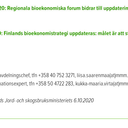
: Regionala bioekonomiska forum bidrar till uppdateri
 Finlands bioekonomistrategi uppdateras: målet är att 
vdelningschef, tfn +358 40 752 3271, liisa.saarenmaa(at)mmm.
ationsexpert, tfn +358 50 4722 283, kukka-maaria.virta(at)mmm
s Jord- och skogsbruksministeriets 6.10.2020