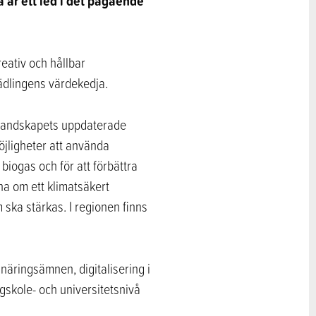
 är ett led i det pågående
eativ och hållbar
rädlingens värdekedja.
. Landskapets uppdaterade
jligheter att använda
biogas och för att förbättra
na om ett klimatsäkert
 ska stärkas. I regionen finns
näringsämnen, digitalisering i
gskole- och universitetsnivå