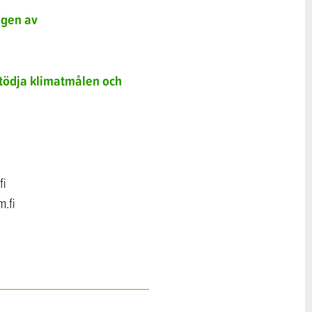
ngen av
stödja klimatmålen och
fi
.fi