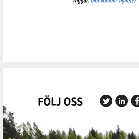
Taggar:
bioekonomi
,
nyheter
FÖLJ OSS