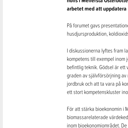
hölls i Mellersta Österbot
arbetet med att uppdatera
På forumet gavs presentatione
husdjursproduktion, koldioxid
I diskussionerna lyftes fram 
kompetens till exempel inom 
befintlig teknik. Gödsel är et
graden av självförsörjning av
jordbruk och att ta vara på k
ett stort kompetenskluster i
För att stärka bioekonomin i M
biomassarelaterade värdekedjo
inom bioekonomiområdet. De 