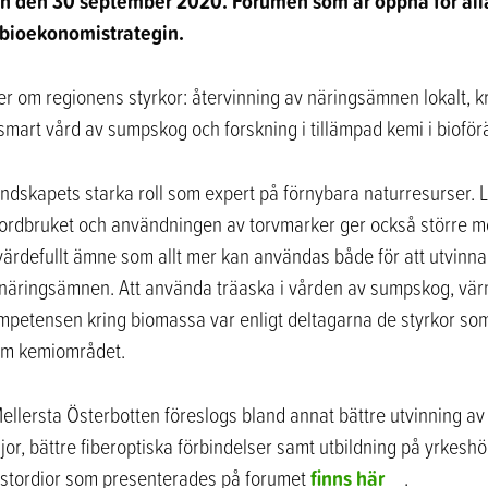
ten den 30 september 2020. Forumen som är öppna för alla
 bioekonomistrategin.
r om regionens styrkor: återvinning av näringsämnen lokalt, kr
smart vård av sumpskog och forskning i tillämpad kemi i biofö
landskapets starka roll som expert på förnybara naturresurser
jordbruket och användningen av torvmarker ger också större mö
t värdefullt ämne som allt mer kan användas både för att utvinna 
 näringsämnen. Att använda träaska i vården av sumpskog, vär
ompetensen kring biomassa var enligt deltagarna de styrkor som
nom kemiområdet.
ellersta Österbotten föreslogs bland annat bättre utvinning av 
r, bättre fiberoptiska förbindelser samt utbildning på yrkeshö
finns här
stordior som presenterades på forumet
.