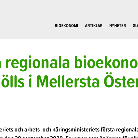
BIOEKONOMI
ARTIKLAR
NYHETER
GL
a regionala bioekon
ölls i Mellersta Öst
eriets och arbets- och näringsministeriets första region