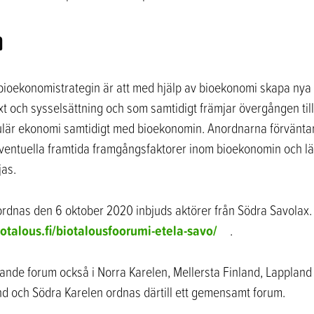
m
bioekonomistrategin är att med hjälp av bioekonomi skapa nya 
t och sysselsättning och som samtidigt främjar övergången till 
kulär ekonomi samtidigt med bioekonomin. Anordnarna förväntar
ntuella framtida framgångsfaktorer inom bioekonomin och lämn
jas.
 ordnas den 6 oktober 2020 inbjuds aktörer från Södra Savolax.
otalous.fi/biotalousfoorumi-etela-savo/
.
nde forum också i Norra Karelen, Mellersta Finland, Lappland 
nd och Södra Karelen ordnas därtill ett gemensamt forum.