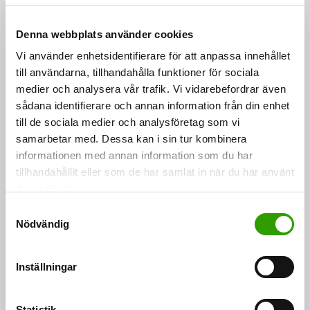
Medlemsländerna kräver tillräcklig finansiering av
kommissionen för att kompensera kostnaderna för de
Denna webbplats använder cookies
ökade klimatåtagandena.
Vi använder enhetsidentifierare för att anpassa innehållet
till användarna, tillhandahålla funktioner för sociala
medier och analysera vår trafik. Vi vidarebefordrar även
”Det kan inte vara så att jordbrukaren ska göra mer
sådana identifierare och annan information från din enhet
och mer, men finansieringen skärs ned”, säger
till de sociala medier och analysföretag som vi
minister Leppä.
samarbetar med. Dessa kan i sin tur kombinera
informationen med annan information som du har
tillhandahållit eller som de har samlat in när du har använt
Ministrarna diskuterade också förordningen om den
deras tjänster.
gemensamma jordbrukspolitikens övergångsperiod.
S
Medlemsländerna understödde ordförandelandet
Nödvändig
a
Kroatiens mål att gå vidare så fort som möjligt för att
m
rådet och parlamentet ska kunna nå en
t
Inställningar
överenskommelse om övergångsbestämmelserna i
y
c
tillräckligt god tid. Finland understödde förslaget om
k
Statistik