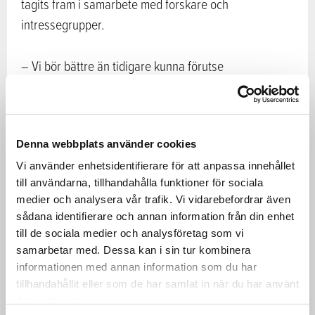
tagits fram i samarbete med forskare och
intressegrupper.
– Vi bör bättre än tidigare kunna förutse
förändringarna för att kunna rikta lösningarna inom
markanvändningen på ett rätt sätt. För att på förhand
kunna bedöma den totala övergripande hållbarheten
Denna webbplats använder cookies
och konsekvenserna behöver vi forskning, vars
resultat vi måste kunna tillämpa på olika
Vi använder enhetsidentifierare för att anpassa innehållet
till användarna, tillhandahålla funktioner för sociala
markanvändningsåtgärder både på den nationella
medier och analysera vår trafik. Vi vidarebefordrar även
Jaana Husu-
nivån och på den lokala nivån, säger
sådana identifierare och annan information från din enhet
Kallio
, jord- och skogsbruksministeriets kanslichef.
till de sociala medier och analysföretag som vi
samarbetar med. Dessa kan i sin tur kombinera
Ny information om
informationen med annan information som du har
påverkanskedjorna
tillhandahållit eller som de har samlat in när du har använt
deras tjänster.