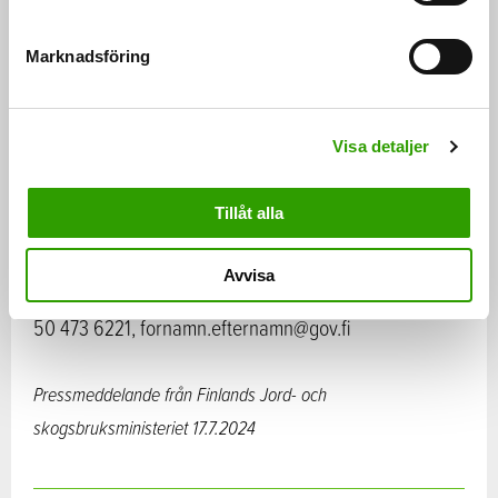
Frankrikes jordbruks- och livsmedelsminister.
e
s
Marknadsföring
For Forest +-gruppen sammanträder nästa gång i
v
a
Finland den 20–21 augusti 2024.
l
Visa detaljer
France
Ett utförligare pressmeddelande på engelska:
joins For Forest Group +
Tillåt alla
Mer information:
Avvisa
Iina Mattila, ministerns specialmedarbetare, tfn +358
50 473 6221, fornamn.efternamn@gov.fi
Pressmeddelande från Finlands Jord- och
skogsbruksministeriet 17.7.2024