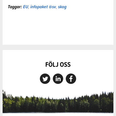
Taggar:
EU
,
infopaket @sv
,
skog
FÖLJ OSS