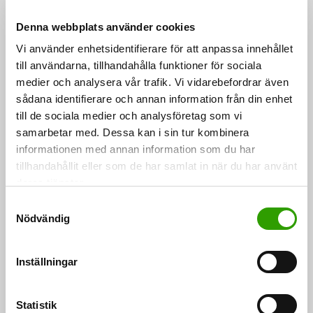
hållbarhet. Vi behöver gemensamma åtgärder för att
vi ska kunna skapa en djupare förståelse av
Denna webbplats använder cookies
skogsrelaterade frågor i Europeiska unionen”,
Vi använder enhetsidentifierare för att anpassa innehållet
till användarna, tillhandahålla funktioner för sociala
Sari Essayah
säger
, ordföranden för For Forest +-
medier och analysera vår trafik. Vi vidarebefordrar även
gruppen, jord- och skogsbruksminister.
sådana identifierare och annan information från din enhet
till de sociala medier och analysföretag som vi
”Det är en glädje och en ära för Frankrike att kunna
samarbetar med. Dessa kan i sin tur kombinera
ansluta sig till gruppen For Forest +. I en tid då skogar
informationen med annan information som du har
tillhandahållit eller som de har samlat in när du har använt
och träprodukter måste ha en central roll i den
deras tjänster.
koldioxidsnåla omställningen och anpassningen till
S
klimatförändringen gör detta det möjligt för oss att
Nödvändig
a
försvara en balanserad syn på skogsrelaterade frågor
m
i Europeiska unionen, med beaktande av våra skogars
t
Inställningar
särdrag. På så sätt kan vi bättre garantera skogarnas
y
c
Marc Fesneau
mångsidiga roll i samhället ”, säger
,
k
Statistik