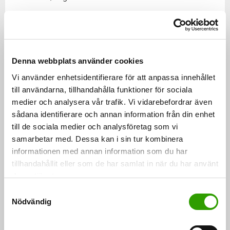
Även om det nya direktivet gäller börsbolag och stora
aktiebolag, föreslås det att skyldigheterna enligt
direktivet i Finland ska utsträckas till att gälla också
Denna webbplats använder cookies
motsvarande andelslag. På det sättet hålls den
Vi använder enhetsidentifierare för att anpassa innehållet
information som ska offentliggöras enhetlig
till användarna, tillhandahålla funktioner för sociala
oberoende av affärsverksamhetens juridiska form.
medier och analysera vår trafik. Vi vidarebefordrar även
sådana identifierare och annan information från din enhet
till de sociala medier och analysföretag som vi
Det nya direktivet innehåller också ett krav på digital
samarbetar med. Dessa kan i sin tur kombinera
form, dvs. den hållbarhetsrapport som ska ingå i
informationen med annan information som du har
verksamhetsberättelsen ska lämnas digitalt.
tillhandahållit eller som de har samlat in när du har använt
Regeringen föreslår att kravet på digital form
deras tjänster.
utsträcks på nationell nivå till att gälla också bokslutet
S
Nödvändig
för att det i fortsättningen ska vara möjligt att
a
m
behandla och använda dessa handlingar på ett
t