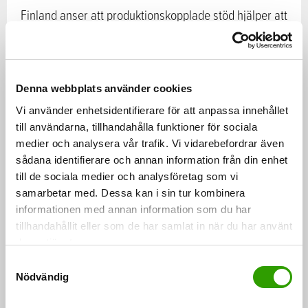
Finland anser att produktionskopplade stöd hjälper att
nå jordbrukspolitikens gemensamma mål när det
gäller aktivt jordbruk, EU:s proteinsjälvförsörjning och
diversifierade produktion. För att uppnå klimat- och
Denna webbplats använder cookies
miljömålen ska medlemsländerna ges tillräckligt med
Vi använder enhetsidentifierare för att anpassa innehållet
valfrihet så att länderna som har olika
till användarna, tillhandahålla funktioner för sociala
naturförhållanden och jordbruk kan välja de
medier och analysera vår trafik. Vi vidarebefordrar även
lämpligaste sätten för att nå målen.
sådana identifierare och annan information från din enhet
till de sociala medier och analysföretag som vi
Jordbruksministrarna diskuterar också uppdatering
samarbetar med. Dessa kan i sin tur kombinera
informationen med annan information som du har
av EU:s bioenergistrategi med fokus på
tillhandahållit eller som de har samlat in när du har använt
jordbruksområdet. Enligt Finland är det viktigt att
deras tjänster.
uppdateringen beaktar hela kedjan från hållbara
S
förnybara naturresurser och en resurseffektiv
Nödvändig
a
produktionsprocess ända till användning,
m