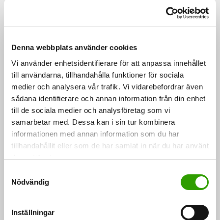
MTK, Business Finland och utrikesministeriet ordnar.
Husu-Kallio besöker också en produktionsanläggning
som förädlar fjäderfäkött.
Denna webbplats använder cookies
Under resan träffar Husu-Kallio också representanter
Vi använder enhetsidentifierare för att anpassa innehållet
för ett företag som tillverkar havredrycker av finsk
till användarna, tillhandahålla funktioner för sociala
havre. Havredrycker väcker intresse hos de
medier och analysera vår trafik. Vi vidarebefordrar även
sådana identifierare och annan information från din enhet
sydkoreanska konsumenterna, och det finns växande
till de sociala medier och analysföretag som vi
potential till export av finsk havre och produkter
samarbetar med. Dessa kan i sin tur kombinera
tillverkade av finsk havre till Sydkorea. Husu-Kallio
informationen med annan information som du har
besöker också Koreas största livsmedelsmässa Seoul
tillhandahållit eller som de har samlat in när du har använt
deras tjänster.
Food.
S
Nödvändig
a
Sydkorea är en viktig handelspartner inom
m
livsmedelsexporten. Till Sydkorea exporteras förutom
t
Inställningar
fjäderfäkött också bland annat svinkött samt kvarn-
y