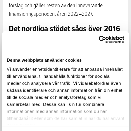
förslag och gäller resten av den innevarande
finansieringsperioden, åren 2022–2027.
Det nordliga stödet sågs över 2016
Beslutet om nordligt stöd reviderades 2016 med det
huvudsakliga målet att förtydliga stödstrukturen och
Denna webbplats använder cookies
förenkla uppföljningen. Kommissionen gav då sitt
Vi använder enhetsidentifierare för att anpassa innehållet
stödbeslut för perioden 2017–2021. Det effektiva
till användarna, tillhandahålla funktioner för sociala
genomförandet av stödet på gårdsnivå förblev
medier och analysera vår trafik. Vi vidarebefordrar även
oförändrat och kommissionens nya beslut för 2022–
sådana identifierare och annan information från din enhet
2027 fortsätter på samma linje.
till de sociala medier och analysföretag som vi
samarbetar med. Dessa kan i sin tur kombinera
informationen med annan information som du har
Jord- och skogsbruksminister Jari Leppä är nöjd med
tillhandahållit eller som de har samlat in när du har använt
kommissionens beslut om det nordliga stödet som
deras tjänster.