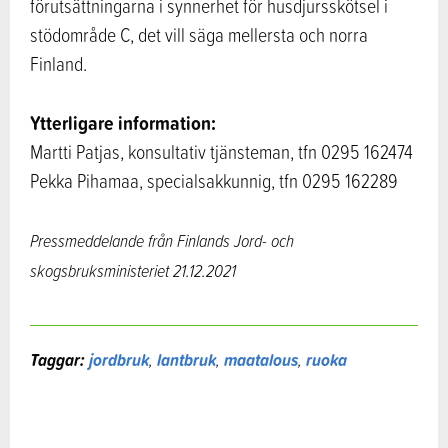
förutsättningarna i synnerhet för husdjursskötsel i
stödområde C, det vill säga mellersta och norra
Finland.
Ytterligare information:
Martti Patjas, konsultativ tjänsteman, tfn 0295 162474
Pekka Pihamaa, specialsakkunnig, tfn 0295 162289
Pressmeddelande från Finlands Jord- och
skogsbruksministeriet
21.12.2021
Taggar:
jordbruk
,
lantbruk
,
maatalous
,
ruoka