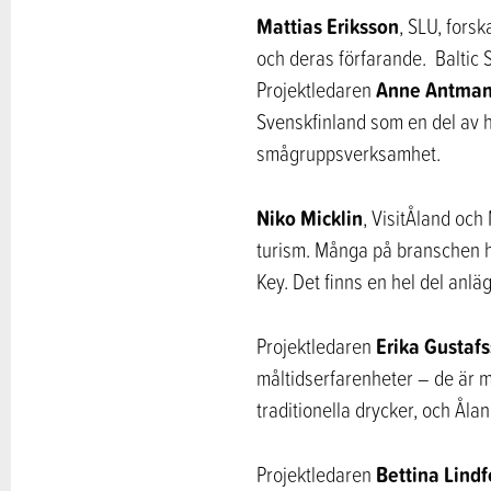
Mattias Eriksson
, SLU, fors
och deras förfarande. Baltic S
Anne Antma
Projektledaren
Svenskfinland som en del av h
smågruppsverksamhet.
Niko Micklin
, VisitÅland oc
turism. Många på branschen ha
Key. Det finns en hel del anl
Erika Gustaf
Projektledaren
måltidserfarenheter – de är m
traditionella drycker, och Ål
Bettina Lindf
Projektledaren