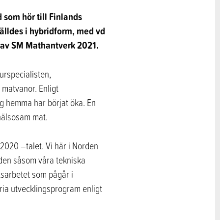
 som hör till Finlands
älldes i hybridform, med vd
 av SM Mathantverk 2021.
urspecialisten,
 matvanor. Enligt
ng hemma har börjat öka. En
 hälsosam mat.
2020 –talet. Vi här i Norden
nden såsom våra tekniska
tsarbetet som pågår i
ria utvecklingsprogram enligt