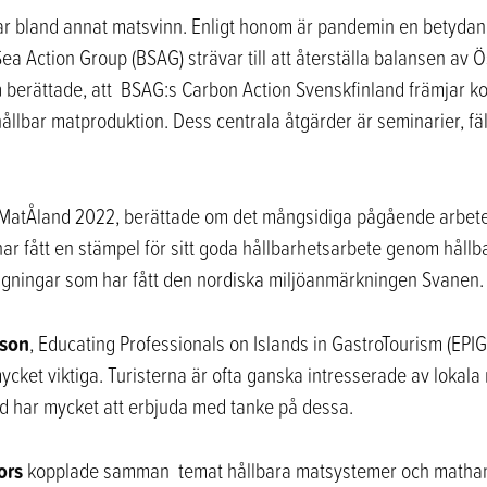
kar bland annat matsvinn. Enligt honom är pandemin en betydand
ea Action Group (BSAG) strävar till att återställa balansen av 
n
berättade, att BSAG:s Carbon Action Svenskfinland främjar ko
ållbar matproduktion. Dess centrala åtgärder är seminarier, fä
h MatÅland 2022, berättade om det mångsidiga pågående arbete
r fått en stämpel för sitt goda hållbarhetsarbete genom hållb
äggningar som har fått den nordiska miljöanmärkningen Svanen.
sson
, Educating Professionals on Islands in GastroTourism (EPI
ycket viktiga. Turisterna är ofta ganska intresserade av lokal
and har mycket att erbjuda med tanke på dessa.
ors
kopplade samman temat hållbara matsystemer och mathantv