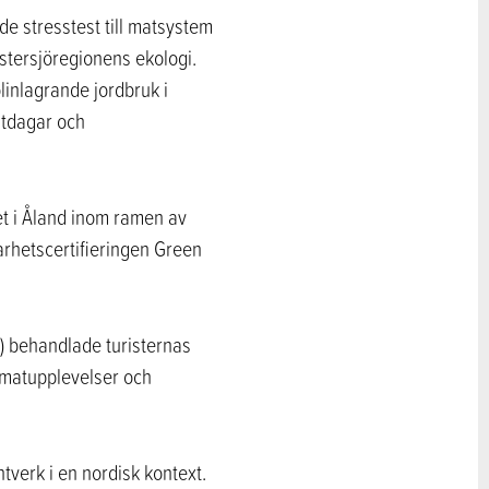
e stresstest till matsystem
Östersjöregionens ekologi.
linlagrande jordbruk i
ltdagar och
t i Åland inom ramen av
arhetscertifieringen Green
G) behandlade turisternas
a matupplevelser och
erk i en nordisk kontext.