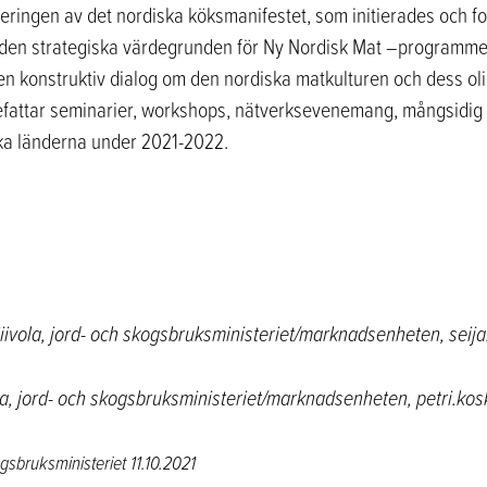
iseringen av det nordiska köksmanifestet, som initierades och
r den strategiska värdegrunden för Ny Nordisk Mat –programm
n konstruktiv dialog om den nordiska matkulturen och dess olik
innefattar seminarier, workshops, nätverksevenemang, mångsidi
ska länderna under 2021-2022.
iivola, jord- och skogsbruksministeriet/marknadsenheten,
seija
la, jord- och skogsbruksministeriet/marknadsenheten,
petri.kosk
gsbruksministeriet
11.10.2021