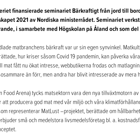
iet finansierade seminariet Bärkraftigt från jord till bord
apet 2021 av Nordiska ministerrådet. Seminariet verkst
ande, i samarbete med Högskolan på Åland och som del
lade matbranchens bärkraft var ur sin egen synvinkel. Matkult
ättade, hur kriser såsom Covid 19 pandemin, kan påverka våra
ll mat fått nu ökat intresse, webbutikerna frodas och matlagni
lsosammare än förr, men andra har blivit intresserade av mera
 Food Arena) tycks matsektorn vara den nya tillväxtmotorn av 
ar att producera god mat med vår miljö och våra klimatförhålla
 som representerar MatLust –projektet, berättade om hållbarhe
bjuder små och medelstora livsmedelsföretag bl. a. kostnadsf
nceptet.