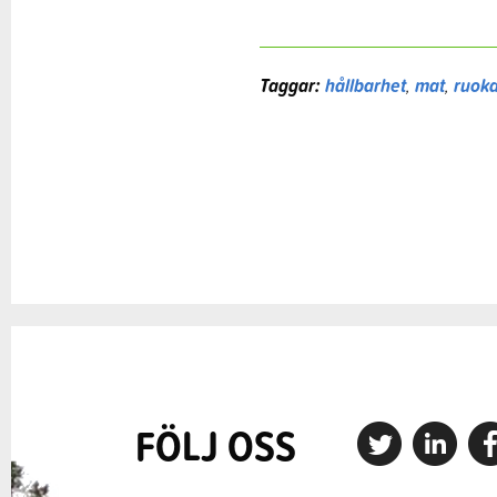
Taggar:
hållbarhet
,
mat
,
ruok
FÖLJ OSS