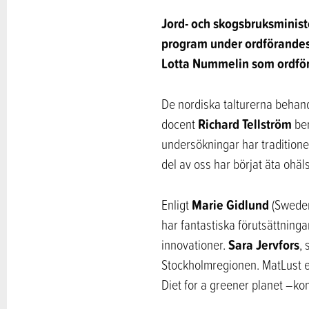
Jord- och skogsbruksminister
program under ordförandesk
Lotta Nummelin som ordför
De nordiska talturerna behand
Richard Tellström
docent
ber
undersökningar har traditione
del av oss har börjat äta ohä
Marie Gidlund
Enligt
(Sweden
har fantastiska förutsättning
Sara Jervfors
innovationer.
,
Stockholmregionen. MatLust er
Diet for a greener planet –ko