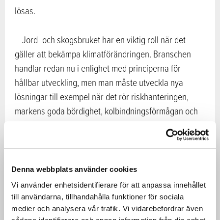
lösas.
– Jord- och skogsbruket har en viktig roll när det
gäller att bekämpa klimatförändringen. Branschen
handlar redan nu i enlighet med principerna för
hållbar utveckling, men man måste utveckla nya
lösningar till exempel när det rör riskhanteringen,
markens goda bördighet, kolbindningsförmågan och
hanteringen av vattenhushållningen. Det är klart att
en ökad efterfrågan på hållbart producerad mat är en
stor möjlighet för Finland, säger minister Leppä.
Denna webbplats använder cookies
Leppä vill höra unga
Vi använder enhetsidentifierare för att anpassa innehållet
till användarna, tillhandahålla funktioner för sociala
– Unga människor på olika håll i världen har starkt
medier och analysera vår trafik. Vi vidarebefordrar även