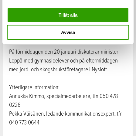
Den satsning på 20 miljoner euro på klimatpolitiken
inom markanvändningssektorn som hjälper att stärka
Tillåt alla
kolsänkor och minska utsläpp från
markanvändningssektorn, är till exempel betydande.
Avvisa
På förmiddagen den 20 januari diskuterar minister
Leppä med gymnasieelever och på eftermiddagen
med jord- och skogsbruksföretagare i Nyslott.
Ytterligare information:
Annukka Kimmo, specialmedarbetare, tfn 050 478
0226
Pekka Väisänen, ledande kommunikationsexpert, tfn
040 773 0644