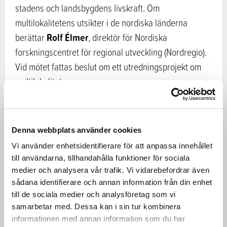
stadens och landsbygdens livskraft. Om
multilokalitetens utsikter i de nordiska länderna
Rolf Élmer
berättar
, direktör för Nordiska
forskningscentret för regional utveckling (Nordregio).
Vid mötet fattas beslut om ett utredningsprojekt om
multilokalitet.
Ministrarna ska också föra en rundabordsdiskussion
om coronapandemins regionala konsekvenser,
Denna webbplats använder cookies
möjligheterna till grön återhämtning i olika områden,
Vi använder enhetsidentifierare för att anpassa innehållet
om åtgärder som bidrar till återhämtningen i olika
till användarna, tillhandahålla funktioner för sociala
länder samt om finansiering av åtgärderna.
medier och analysera vår trafik. Vi vidarebefordrar även
sådana identifierare och annan information från din enhet
till de sociala medier och analysföretag som vi
Inledande anföranden hålls av experten på området
samarbetar med. Dessa kan i sin tur kombinera
regional ekonomi och utveckling, professorn i
informationen med annan information som du har