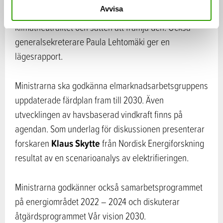
Avvisa
styrelsen för Exxon Mobil, ett anförande som gäller
klimatneutralitet och sätten att främja den. Också
generalsekreterare Paula Lehtomäki ger en
lägesrapport.
Ministrarna ska godkänna elmarknadsarbetsgruppens
uppdaterade färdplan fram till 2030. Även
utvecklingen av havsbaserad vindkraft finns på
agendan. Som underlag för diskussionen presenterar
Klaus Skytte
forskaren
från Nordisk Energiforskning
resultat av en scenarioanalys av elektrifieringen.
Ministrarna godkänner också samarbetsprogrammet
på energiområdet 2022 – 2024 och diskuterar
åtgärdsprogrammet Vår vision 2030.