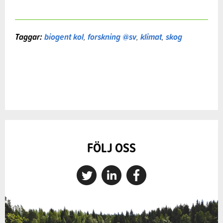
Taggar:
biogent kol
,
forskning @sv
,
klimat
,
skog
FÖLJ OSS