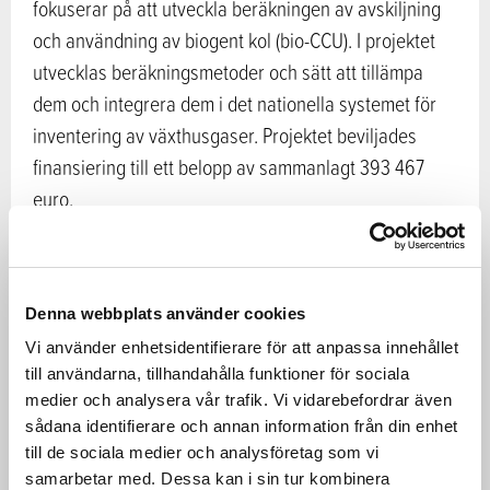
fokuserar på att utveckla beräkningen av avskiljning
och användning av biogent kol (bio-CCU). I projektet
utvecklas beräkningsmetoder och sätt att tillämpa
dem och integrera dem i det nationella systemet för
inventering av växthusgaser. Projektet beviljades
finansiering till ett belopp av sammanlagt 393 467
euro.
Projektet bidrar till genomförandet av klimatplanen för
markanvändningssektorn och stöder i enlighet med
Denna webbplats använder cookies
regeringsprogrammet utvecklingen av enskilda
Vi använder enhetsidentifierare för att anpassa innehållet
aktörer och möjligheterna till koldioxidbindning på
till användarna, tillhandahålla funktioner för sociala
marknadsvillkor
medier och analysera vår trafik. Vi vidarebefordrar även
I den tredje tilläggsbudgeten för 2024 beviljade
sådana identifierare och annan information från din enhet
regeringen finansiering för utveckling av beräkningen
till de sociala medier och analysföretag som vi
samarbetar med. Dessa kan i sin tur kombinera
av växthusgasutsläppen inom