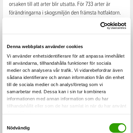
orsaken till att arter blir utsatta. För 733 arter är
förändringarna i skogsmiljön den främsta hotfaktorn.
Orsakerna till förändringarna är vanligtvis
skogsförnyelse och skötselåtgärder samt bristen på
gammal skog, högresta träd och död ved.
Denna webbplats använder cookies
Den näst vanligaste orsaken till att arter blir utsatta är
Vi använder enhetsidentifierare för att anpassa innehållet
att livsmiljöerna växer igen. För 639 arter är
till användarna, tillhandahålla funktioner för sociala
medier och analysera vår trafik. Vi vidarebefordrar även
igenväxning den främsta hotfaktorn.
sådana identifierare och annan information från din enhet
Klimatförändringen inverkar speciellt på att fjällarter
till de sociala medier och analysföretag som vi
hotas.
samarbetar med. Dessa kan i sin tur kombinera
informationen med annan information som du har
tillhandahållit eller som de har samlat in när du har använt
Konkreta åtgärder finns för att förbättra arternas
deras tjänster.
situation
S
Mycket kan göras för att minska hoten mot arterna. I
Nödvändig
a