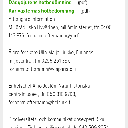
Däggdjurens hotbedömning
(pdf)
Kärlväxternas hotbedömning
(pdf)
Ytterligare information
Miljöråd Esko Hyvärinen, miljöministeriet, tfn 0400
143 876, fornamn.efternamn@ym.fi
Äldre forskare Ulla-Maija Liukko, Finlands
miljöcentral, tfn 0295 251 387,
fornamn.efternamn@ymparisto.fi
Enhetschef Aino Juslén, Naturhistoriska
centralmuseet, tfn 050 310 9703,
fornamn.efternamn@helsinki.fi
Biodiversitets- och kommunikationsexpert Riku
Lumiaro, Finlands miljöcentral, tfn 040 509 8654,