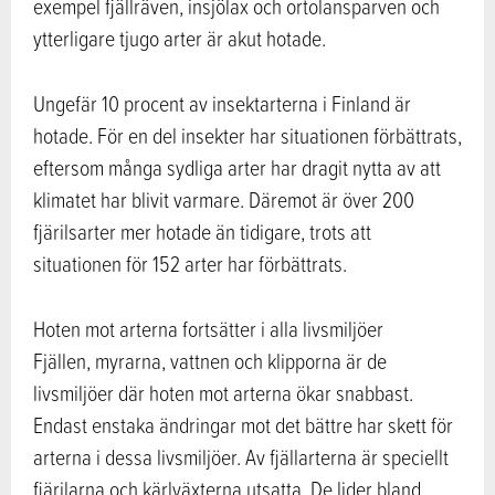
exempel fjällräven, insjölax och ortolansparven och
ytterligare tjugo arter är akut hotade.
Ungefär 10 procent av insektarterna i Finland är
hotade. För en del insekter har situationen förbättrats,
eftersom många sydliga arter har dragit nytta av att
klimatet har blivit varmare. Däremot är över 200
fjärilsarter mer hotade än tidigare, trots att
situationen för 152 arter har förbättrats.
Hoten mot arterna fortsätter i alla livsmiljöer
Fjällen, myrarna, vattnen och klipporna är de
livsmiljöer där hoten mot arterna ökar snabbast.
Endast enstaka ändringar mot det bättre har skett för
arterna i dessa livsmiljöer. Av fjällarterna är speciellt
fjärilarna och kärlväxterna utsatta. De lider bland