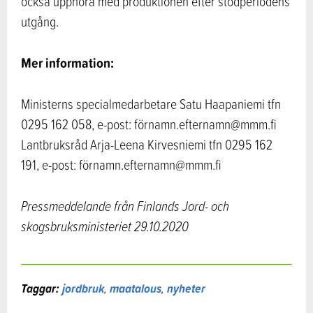
också upphöra med produktionen efter stödperiodens
utgång.
Mer information:
Ministerns specialmedarbetare Satu Haapaniemi tfn
0295 162 058, e-post: förnamn.efternamn@mmm.fi
Lantbruksråd Arja-Leena Kirvesniemi tfn 0295 162
191, e-post: förnamn.efternamn@mmm.fi
Pressmeddelande från Finlands Jord- och
skogsbruksministeriet 29.10.2020
Taggar:
jordbruk
,
maatalous
,
nyheter