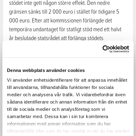
stödet inte gett någon större effekt. Den nedre
gränsen sänks till 2 000 euro i stället för tidigare 5
000 euro. Efter att kommissionen förlängde det
temporära undantaget för statligt stöd med ett halvt
år beslutade statsrådet att förlänga stödets
giltighetstid till den 30 juni 2021.
Stödet beräknas utifrån företagens fasta kostnader
Denna webbplats använder cookies
och beviljas inte för investeringar eller
Vi använder enhetsidentifierare för att anpassa innehållet
produktionsinsatser. Enligt den nu gjorda ändringen
till användarna, tillhandahålla funktioner för sociala
kan man undantagsvis godkänna kostnader för
medier och analysera vår trafik. Vi vidarebefordrar även
anskaffning av foder som är nödvändiga för att värna
sådana identifierare och annan information från din enhet
om produktionsdjurens hälsa och trygga företagets
till de sociala medier och analysföretag som vi
fortsatta verksamhet.
samarbetar med. Dessa kan i sin tur kombinera
informationen med annan information som du har
tillhandahållit eller som de har samlat in när du har använt
”Det är mycket viktigt att primärproduktionen nu kan