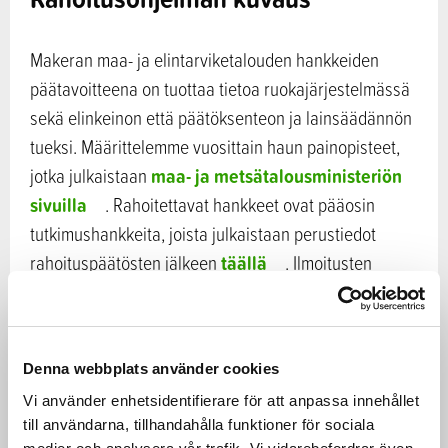
Makeran maa- ja elintarviketalouden hankkeiden
päätavoitteena on tuottaa tietoa ruokajärjestelmässä
sekä elinkeinon että päätöksenteon ja lainsäädännön
tueksi. Määrittelemme vuosittain haun painopisteet,
maa- ja metsätalousministeriön
jotka julkaistaan
sivuilla
. Rahoitettavat hankkeet ovat pääosin
tutkimushankkeita, joista julkaistaan perustiedot
täällä
rahoituspäätösten jälkeen
. Ilmoitusten
yhteydessä julkaistaan linkit haun ohjeisiin sekä
painopisteisiin, jossa kerrotaan myös, kuka antaa
yleistä tietoa hausta tai painopisteisiin liittyviä
Denna webbplats använder cookies
lisätietoja. Hankkeiden tulokset ovat kaikille avoimia.
Vi använder enhetsidentifierare för att anpassa innehållet
Biotalousteemat
till användarna, tillhandahålla funktioner för sociala