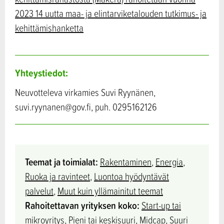
2023 14 uutta maa- ja elintarviketalouden tutkimus- ja
kehittämishanketta
Yhteystiedot:
Neuvotteleva virkamies Suvi Ryynänen,
suvi.ryynanen@gov.fi, puh. 0295162126
Teemat ja toimialat:
Rakentaminen
,
Energia
,
Ruoka ja ravinteet
,
Luontoa hyödyntävät
palvelut
,
Muut kuin yllämainitut teemat
Rahoitettavan yrityksen koko:
Start-up tai
mikroyritys
,
Pieni tai keskisuuri
,
Midcap
,
Suuri