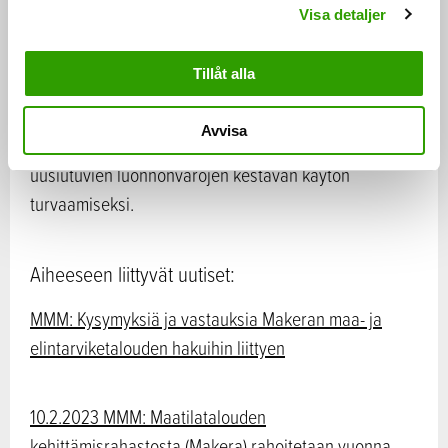
Maa- ja metsätalousministeriön tutkimuksen ja
Visa detaljer
kehittämistoiminnan perustehtävä on tuottaa
ennakoivasti tietoa, osaamista ja innovaatioita
Tillåt alla
päätöksenteon tueksi, elinkeinojen kilpailukyvyn
kehittämiseksi, maaseudun elinvoimaisuuden
Avvisa
edistämiseksi, hyvinvoinnin lisäämiseksi sekä
uusiutuvien luonnonvarojen kestävän käytön
turvaamiseksi.
Aiheeseen liittyvät uutiset:
MMM: Kysymyksiä ja vastauksia Makeran maa- ja
elintarviketalouden hakuihin liittyen
10.2.2023 MMM: Maatilatalouden
kehittämisrahastosta (Makera) rahoitetaan vuonna