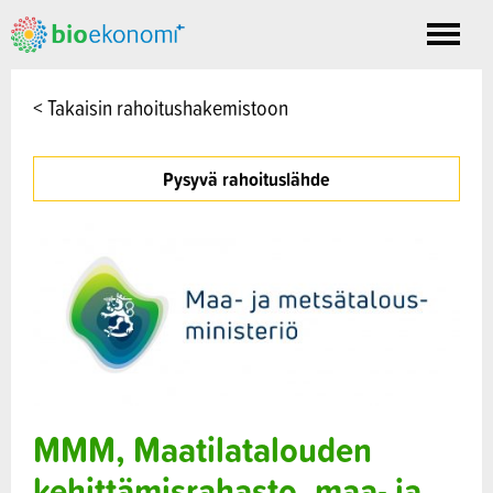
Toggle
nav
< Takaisin rahoitushakemistoon
Pysyvä rahoituslähde
MMM, Maatilatalouden
kehittämisrahasto, maa- ja