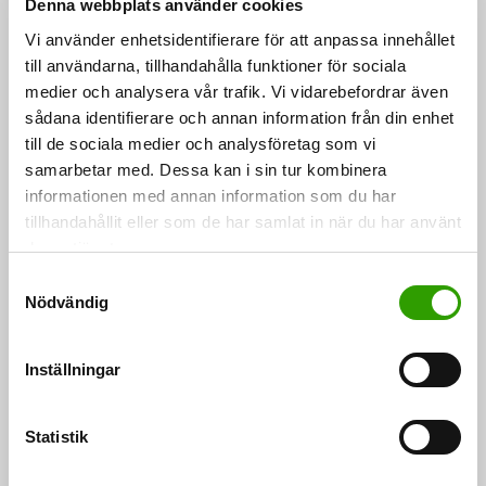
Rahoitusohjelman kuvaus
Denna webbplats använder cookies
Vi använder enhetsidentifierare för att anpassa innehållet
Tutkimusrahoituksemme kautta rahoitamme
till användarna, tillhandahålla funktioner för sociala
medier och analysera vår trafik. Vi vidarebefordrar även
korkealaatuista tieteellistä biotaloustutkimusta.
sådana identifierare och annan information från din enhet
till de sociala medier och analysföretag som vi
Helpdeskistämme.
Neuvontaa saa
samarbetar med. Dessa kan i sin tur kombinera
informationen med annan information som du har
Lisätietoja
tillhandahållit eller som de har samlat in när du har använt
deras tjänster.
S
Tutustu rahoitukseen
Nödvändig
a
m
Avoimet ja tulossa olevat haut
t
Inställningar
y
c
Rahoitusehdot
k
Statistik
e