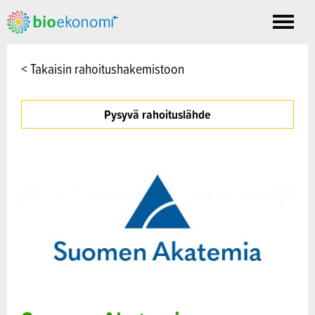
Toggle
nav
< Takaisin rahoitushakemistoon
Pysyvä rahoituslähde