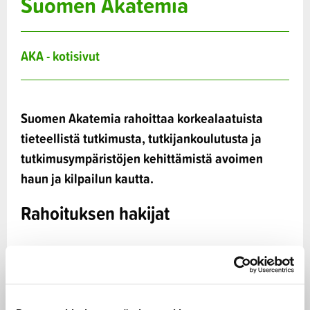
Suomen Akatemia
AKA - kotisivut
Suomen Akatemia rahoittaa korkealaatuista
tieteellistä tutkimusta, tutkijankoulutusta ja
tutkimusympäristöjen kehittämistä avoimen
haun ja kilpailun kautta.
Rahoituksen hakijat
Tutkijoille, tutkimusryhmille sekä
tutkimusympäristöille ja -keskittymille.