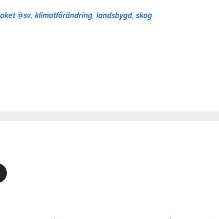
paket @sv
,
klimatförändring
,
landsbygd
,
skog