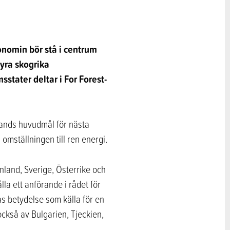
onomin bör stå i centrum
yra skogrika
tater deltar i For Forest-
lands huvudmål för nästa
ställningen till ren energi.
nland, Sverige, Österrike och
a ett anförande i rådet för
as betydelse som källa för en
ckså av Bulgarien, Tjeckien,