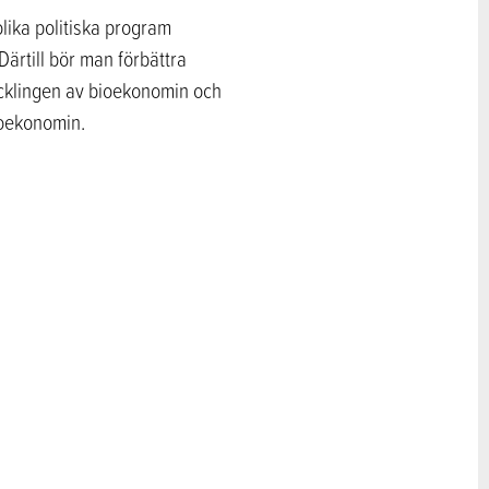
ika politiska program
ärtill bör man förbättra
ecklingen av bioekonomin och
ioekonomin.