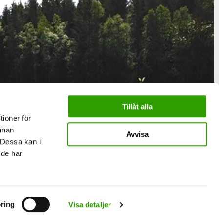
Tillåt alla
tioner för
annan
Avvisa
 Dessa kan i
 de har
ring
Visa detaljer