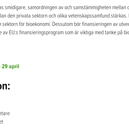
ras smidigare, samordningen av och samstämmigheten mellan ol
an den privata sektorn och olika vetenskapssamfund stärkas. D
om sektorn för bioekonomi. Dessutom bör finansieringen av utv
de av EU:s finansieringsprogram som är viktiga med tanke på b
 29 april
on:
etare
et