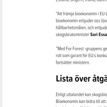
”Att främja bioekonomin i EU
bioekonomin erbjuder oss lösn
hållbarhetsmålen, och erbjuder
Sari Ess
skogsbruksminister
”Med For Forest -gruppens ge
roll som garant för EU:s konk
fortsätter ministern.
Lista över åt
Enligt uttalandet kan skogsbi
Bioekonomin kan bidra till att