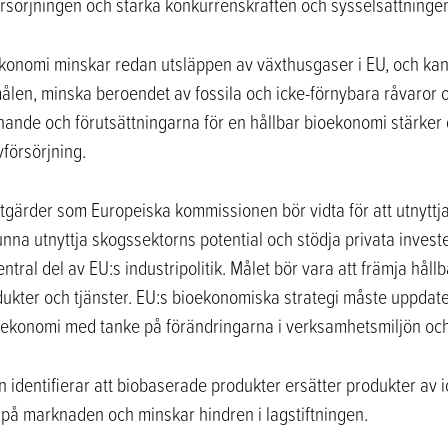
örsörjningen och stärka konkurrenskraften och sysselsättninge
onomi minskar redan utsläppen av växthusgaser i EU, och kan 
tmålen, minska beroendet av fossila och icke-förnybara råvaror 
nnande och förutsättningarna för en hållbar bioekonomi stärke
försörjning.
åtgärder som Europeiska kommissionen bör vidta för att utnytt
kunna utnyttja skogssektorns potential och stödja privata inves
ral del av EU:s industripolitik. Målet bör vara att främja håll
dukter och tjänster. EU:s bioekonomiska strategi måste uppdate
ioekonomi med tanke på förändringarna i verksamhetsmiljön oc
n identifierar att biobaserade produkter ersätter produkter av
 på marknaden och minskar hindren i lagstiftningen.