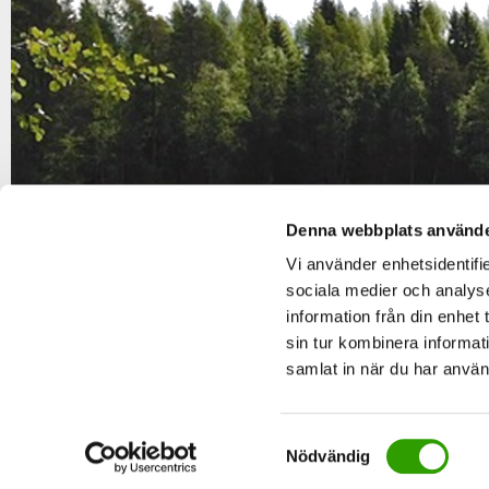
Denna webbplats använde
Vi använder enhetsidentifie
sociala medier och analyse
information från din enhet
sin tur kombinera informat
samlat in när du har använt
S
Nödvändig
a