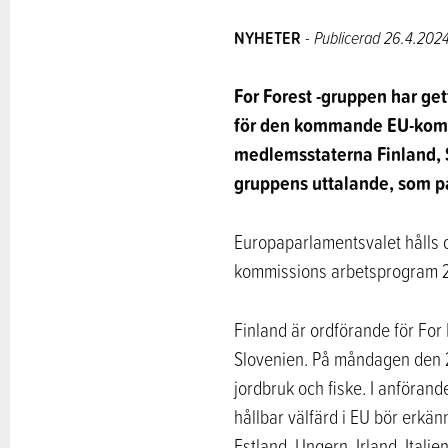
NYHETER
- Publicerad 26.4.202
For Forest -gruppen har ge
för den kommande EU-kommi
medlemsstaterna Finland, S
gruppens uttalande, som på
Europaparlamentsvalet hålls d
kommissions arbetsprogram 20
Finland är ordförande för For
Slovenien. På måndagen den 2
jordbruk och fiske. I anföran
hållbar välfärd i EU bör erkä
Estland, Ungern, Irland, Itali