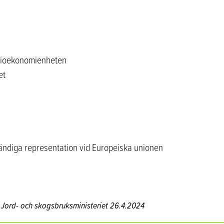
h bioekonomienheten
et
tändiga representation vid Europeiska unionen
s
Jord- och skogsbruksministeriet
26.4.2024