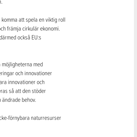
n.
komma att spela en viktig roll
och främja cirkulär ekonomi.
r därmed också EU:s
ja möjligheterna med
teringar och innovationer
bara innovationer och
ras så att den stöder
h ändrade behov.
 icke-förnybara naturresurser