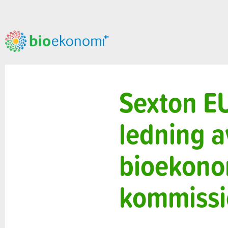
Sexton E
ledning a
bioekonom
kommissi