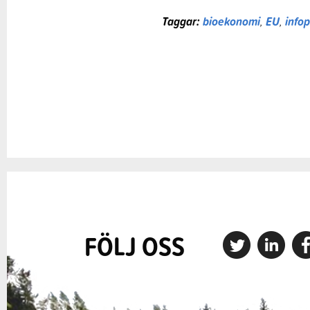
Taggar:
bioekonomi
,
EU
,
info
FÖLJ OSS