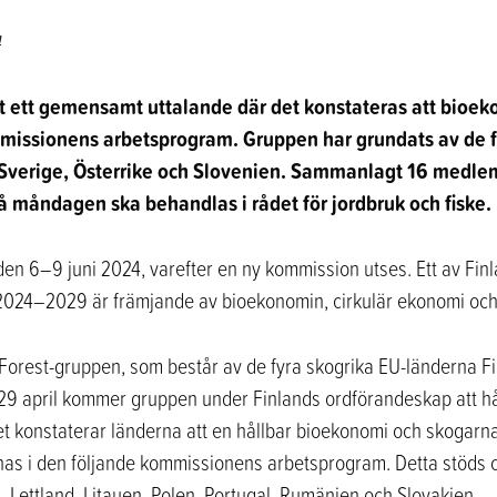
4
tt ett gemensamt uttalande där det konstateras att bioek
ssionens arbetsprogram. Gruppen har grundats av de f
verige, Österrike och Slovenien. Sammanlagt 16 medlemss
 måndagen ska behandlas i rådet för jordbruk och fiske.
en 6–9 juni 2024, varefter en ny kommission utses. Ett av Fin
24–2029 är främjande av bioekonomin, cirkulär ekonomi och om
 Forest-gruppen, som består av de fyra skogrika EU-länderna Fi
9 april kommer gruppen under Finlands ordförandeskap att håll
det konstaterar länderna att en hållbar bioekonomi och skogarn
nnas i den följande kommissionens arbetsprogram. Detta stöds o
en, Lettland, Litauen, Polen, Portugal, Rumänien och Slovakien.