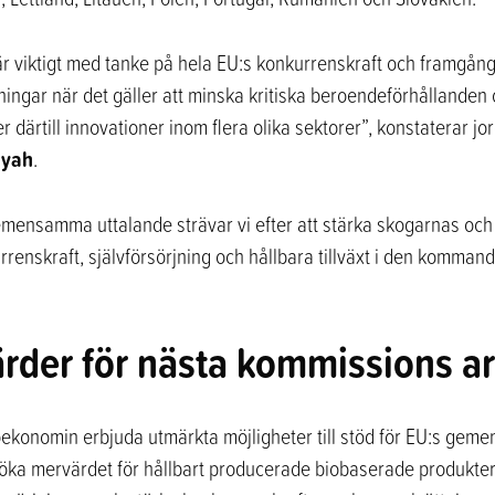
 är viktigt med tanke på hela EU:s konkurrenskraft och framgå
ingar när det gäller att minska kritiska beroendeförhållanden
 därtill innovationer inom flera olika sektorer”, konstaterar jo
ayah
.
mensamma uttalande strävar vi efter att stärka skogarnas oc
urrenskraft, självförsörjning och hållbara tillväxt i den komma
gärder för nästa kommissions 
oekonomin erbjuda utmärkta möjligheter till stöd för EU:s gem
 öka mervärdet för hållbart producerade biobaserade produkter, 