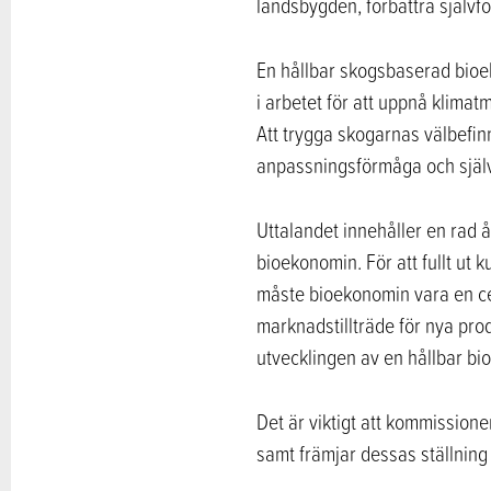
landsbygden, förbättra självf
En hållbar skogsbaserad bioek
i arbetet för att uppnå klima
Att trygga skogarnas välbefi
anpassningsförmåga och själv
Uttalandet innehåller en rad 
bioekonomin. För att fullt ut 
måste bioekonomin vara en cent
marknadstillträde för nya pro
utvecklingen av en hållbar b
Det är viktigt att kommissione
samt främjar dessas ställning