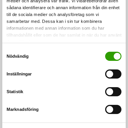
medier och analysera vår trafik. Vi vidarebefordrar även
sådana identifierare och annan information från din enhet
till de sociala medier och analysföretag som vi
Mat
NYHETER
samarbetar med. Dessa kan i sin tur kombinera
informationen med annan information som du har
tillhandahållit eller som de har samlat in när du har använt
deras tjänster.
S
Nödvändig
a
m
t
Inställningar
y
c
k
Statistik
e
Jordbruksministrarna nöjda med förslagen till
s
Marknadsföring
förenkling av den gemensamma jordbrukspolitiken,
v
men arbetet ska fortsätta
a
l