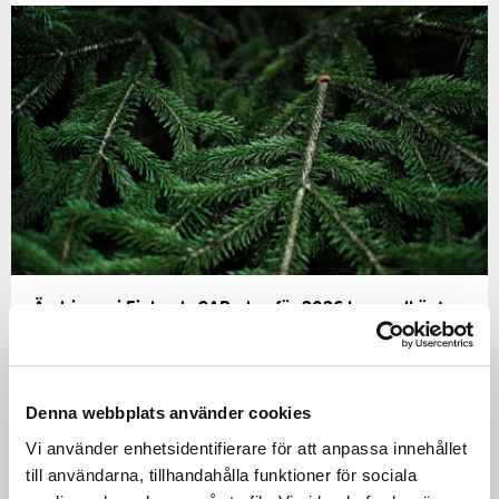
Ändringar i Finlands CAP-plan för 2026 har godkänts
Kommissionen har godkänt den 2 oktober 2025
ändringarna i Finlands CAP-plan för 2026. De
Denna webbplats använder cookies
viktigaste ändringarna gäller höjning&…
Vi använder enhetsidentifierare för att anpassa innehållet
06.10.2025
till användarna, tillhandahålla funktioner för sociala