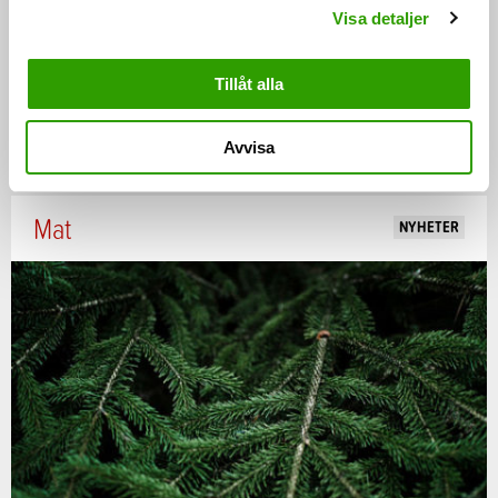
Visa detaljer
Europeiska unionens råd (jordbruk och fiske)
sammanträdde i Bryssel den 26 maj. Ministrarna
Tillåt alla
fortsatte diskussionen om…
26.05.2025
Avvisa
Mat
NYHETER