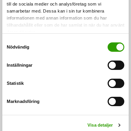
till de sociala medier och analysföretag som vi
samarbetar med. Dessa kan i sin tur kombinera
Tyger från skogen, färger från åkern – Marimekko
informationen med annan information som du har
söker miljövänliga alternativ för sin tillverkning
tillhandahållit eller som de har samlat in när du har använt
deras tjänster.
Marimekko söker till sin produktion material, som
S
belastar miljön så lite som möjligt. Till försäljning…
Nödvändig
a
m
25.05.2022
t
Inställningar
y
c
k
Statistik
e
s
Marknadsföring
v
a
FÖLJ OSS
l
Visa detaljer