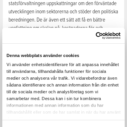
statsförvaltningen uppskattningar om den förväntade
utvecklingen inom sektorerna och stöder den politiska
beredningen. De är även ett sätt att få en bättre
uppfattning om skalan på, kostnaderna för och
förutsättningarna för åtgärder som behövs samt att
öka medvetenheten om de möjligheter som
klimatneutralitetsmålet skapar.
Denna webbplats använder cookies
Vi använder enhetsidentifierare för att anpassa innehållet
Färdplanerna för koldioxidsnålhet är ett internationellt
till användarna, tillhandahålla funktioner för sociala
unikt sätt att föra en dialog mellan näringslivet och
medier och analysera vår trafik. Vi vidarebefordrar även
statsförvaltningen och främjar samtidigt målet om
sådana identifierare och annan information från din enhet
till de sociala medier och analysföretag som vi
klimatneutralitet enligt Finlands klimatlag.
samarbetar med. Dessa kan i sin tur kombinera
Gemensam insats, gemensam
informationen med annan information som du har
tillhandahållit eller som de har samlat in när du har använt
nytta – klart till sommaren 2024
deras tjänster.