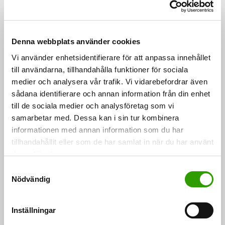
En mer omfattande lansering av marknaden kräver
därför rättvisa ersättningar, tydliga verksamhetsvillkor
och en tillförlitlig verksamhetsmiljö. Utvecklingen av
Denna webbplats använder cookies
marknaden kan stödjas till exempel genom olika
Vi använder enhetsidentifierare för att anpassa innehållet
pilotförsök och utredningar.
till användarna, tillhandahålla funktioner för sociala
medier och analysera vår trafik. Vi vidarebefordrar även
Marknaden för naturvärden lämpar
sådana identifierare och annan information från din enhet
sig särskilt för markägare som är
till de sociala medier och analysföretag som vi
samarbetar med. Dessa kan i sin tur kombinera
inriktade på marknadsvillkor
informationen med annan information som du har
tillhandahållit eller som de har samlat in när du har använt
I utredningen jämfördes frivilliga
deras tjänster.
naturvärdesmarknader, ekologisk kompensation
S
Nödvändig
a
enligt naturvårdslagen och statens skyddsprogram.
m
Enligt en bedömning kommer naturvärdesmarknaden
t
Inställningar
att locka till sig markägare som är inriktade på
y