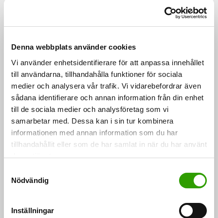
del av våra klimat- och miljömål. Offentlig finansiering
räcker inte – det behövs privata investeringar i
restaurering av natur. Det är viktigt att vi tar i bruk
innovativa verktyg som även ekonomiskt uppmuntrar
Denna webbplats använder cookies
till naturvård”, säger miljö- och klimatminister Sari
Vi använder enhetsidentifierare för att anpassa innehållet
Multala.
till användarna, tillhandahålla funktioner för sociala
medier och analysera vår trafik. Vi vidarebefordrar även
sådana identifierare och annan information från din enhet
”Marknaden för naturvärden kan erbjuda en ny
till de sociala medier och analysföretag som vi
inkomstkälla för jordbrukare och skogsägare,
samarbetar med. Dessa kan i sin tur kombinera
förutsatt att systemet byggs upp på ett rättvist och
informationen med annan information som du har
tillhandahållit eller som de har samlat in när du har använt
pragmatiskt sätt”, säger jord- och skogsbruksminister
deras tjänster.
Sari Essayah.
S
Nödvändig
a
Finland har redan infört ett system för frivillig
m
ekologisk kompensation och strävar också efter att i
t
Inställningar
större utsträckning främja utvecklingen av marknaden
y