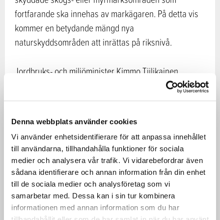
fortfarande ska innehas av markägaren. På detta vis
kommer en betydande mängd nya
naturskyddsområden att inrättas på riksnivå.
Jordbruks- och miljöminister Kimmo Tiilikainen
sammankallade i januari 2016 en bred skara
intressentgrupper inom skogsbranschen till
diskussioner om hållbar användning av skogarna i ett
Denna webbplats använder cookies
läge där finansieringen av naturvården har skurits
Vi använder enhetsidentifierare för att anpassa innehållet
ned och man samtidigt vill öka avverkningen med
till användarna, tillhandahålla funktioner för sociala
tanke på den växande bioekonomins behov. Målet
medier och analysera vår trafik. Vi vidarebefordrar även
med denna s.k. rundabordsprocess har varit att nå
sådana identifierare och annan information från din enhet
samsyn och hitta nya metoder och insatser för att
till de sociala medier och analysföretag som vi
samarbetar med. Dessa kan i sin tur kombinera
skogarnas biologiska mångfald ska tryggas. Under
informationen med annan information som du har
rundabordsdiskussionerna har statliga och privata
tillhandahållit eller som de har samlat in när du har använt