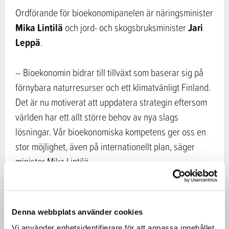
Ordförande för bioekonomipanelen är näringsminister
Mika Lintilä
Jari
och jord- och skogsbruksminister
Leppä
.
– Bioekonomin bidrar till tillväxt som baserar sig på
förnybara naturresurser och ett klimatvänligt Finland.
Det är nu motiverat att uppdatera strategin eftersom
världen har ett allt större behov av nya slags
lösningar. Vår bioekonomiska kompetens ger oss en
stor möjlighet, även på internationellt plan, säger
minister Mika Lintilä.
– Regionerna är av stor betydelse inom bioekonomin
eftersom biomassorna fås från skogar, åkrar och
Denna webbplats använder cookies
vattendrag. Massorna bearbetas också ofta nära
Vi använder enhetsidentifierare för att anpassa innehållet