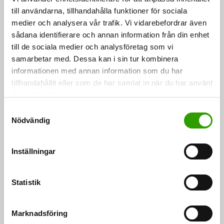
råvarukällorna. I arbetet med att uppdatera strategin
till användarna, tillhandahålla funktioner för sociala
är det särskilt viktigt med åtgärder som höjer
medier och analysera vår trafik. Vi vidarebefordrar även
förädlingsvärdet inom bioekonomin. Hållbar och
sådana identifierare och annan information från din enhet
till de sociala medier och analysföretag som vi
innovativ användning av förnybara naturresurser
samarbetar med. Dessa kan i sin tur kombinera
medför också lösningar för att bekämpa
informationen med annan information som du har
klimatförändringen, säger minister Jari Leppä.
tillhandahållit eller som de har samlat in när du har använt
deras tjänster.
Projektets styrgrupp
S
sammanträdde för första gången
Nödvändig
a
m
t
Styrgruppen rapporterar om sitt arbete till
Inställningar
y
ministerarbetsgruppen för klimat- och energipolitik
c
som också drar upp de centrala riktlinjerna för
k
Statistik
strategiarbetet. I uppdateringsarbetet beaktas också
e
s
statsrådets andra strategier och program som är
Marknadsföring
v