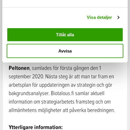
färdiga eller under beredning, såsom klimat- och
a
energistrategin, det strategiska programmet för
l
cirkulär ekonomi, färdplanen för plast, programmet för
Visa detaljer
klimatvänlig mat och den nationella skogsstrategin
2025.
Tillåt alla
Styrgruppen, som leds av arbets- och
Avvisa
Petri
näringsministeriets understatssekreterare
Peltonen
, samlades för första gången den 1
september 2020. Nästa steg är att man tar fram en
arbetsplan för uppdateringen av strategin och gör
bakgrundsanalyser. Biotalous.fi samlar aktuell
information om strategiarbetets framsteg och om
allmänhetens möjligheter att påverka beredningen.
Ytterligare information: