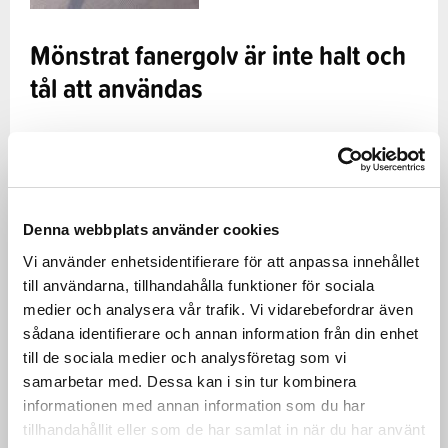
Mönstrat fanergolv är inte halt och
tål att användas
KoskiFloor Safety -underlaget, som är gjort av
björkfaner, har egenskaper som motsvarar
gummimattan. Ytan på produkten har en stor
Denna webbplats använder cookies
friktionskoefficient (>0,6 ), vilket gör att varorna hålls
hårt fast på plats under transporten. Fanerskivans
Vi använder enhetsidentifierare för att anpassa innehållet
till användarna, tillhandahålla funktioner för sociala
fördel är att man inte behöver byta eller sätta den på
medier och analysera vår trafik. Vi vidarebefordrar även
plats, som man måste göra med en lös gummimatta.
sådana identifierare och annan information från din enhet
KoskiFloor Safety-björkfaner är utvecklad framför allt
till de sociala medier och analysföretag som vi
för användning då slitaget är stort. Förutom den höga
samarbetar med. Dessa kan i sin tur kombinera
informationen med annan information som du har
friktionskoefficienten har produkten också mycket hög
tillhandahållit eller som de har samlat in när du har använt
hållbarhet mot slitage. Ytlagrets mönster förstärker