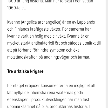
1000 år lång historia. Man har forskat i den sedan
1960-talet.
Kvanne (Angelica archangelica) är en av Lapplands
och Finlands kraftigaste växter. För samerna har
kvanne varit en helig medicinväxt. Kvanne är en
mycket starkt antibakteriell ört och således utmärkt till
att på förhand förhindra symptom och öka
motståndskraften på andningsvägar och tarmar.
Tre arktiska krigare
Företaget erbjuder konsumenterna en möjlighet att
lätt nyttja de inhemska rena växternas goda
egenskaper. I produktutvecklingen har man fäst
uppmärksamhet på bl.a. produkternas historia. I