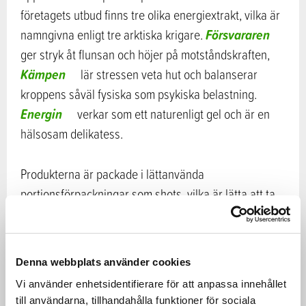
företagets utbud finns tre olika energiextrakt, vilka är
Försvararen
namngivna enligt tre arktiska krigare.
ger stryk åt flunsan och höjer på motståndskraften,
Kämpen
lär stressen veta hut och balanserar
kroppens såväl fysiska som psykiska belastning.
Energin
verkar som ett naturenligt gel och är en
hälsosam delikatess.
Produkterna är packade i lättanvända
portionsförpackningar som shots, vilka är lätta att ta
med på jobb, länkar eller utfärder. Kämpen och
försvaren fås också i tillräckligt stora glasflaskor som
passar speciellt för hemmabruk.
Denna webbplats använder cookies
Vi använder enhetsidentifierare för att anpassa innehållet
Traditionen möter forskningen
till användarna, tillhandahålla funktioner för sociala