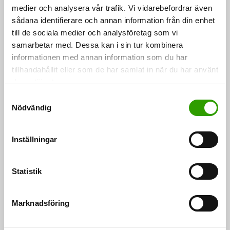
medier och analysera vår trafik. Vi vidarebefordrar även
sådana identifierare och annan information från din enhet
till de sociala medier och analysföretag som vi
samarbetar med. Dessa kan i sin tur kombinera
informationen med annan information som du har
tillhandahållit eller som de har samlat in när du har använt
deras tjänster.
S
Nödvändig
a
m
t
Inställningar
y
c
k
Statistik
I produktutvecklingen har man använt
e
traditionskunskap från produktionschef Katja
s
Misikangas släkt med helbrägdagörare och kännedom
Marknadsföring
v
om Lapplands växter samt även undersökta fakta om
a