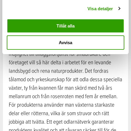
växternas renhet och de inverkande ämnena från
l
Visa detaljer
Naturresursinstitutet.
Tillåt alla
Produkterna tillverkas i Narkaus by i Rovaniemi och
råvarorna kommer från småbrukare och samlare i
Avvisa
Lappland. Arctic Warriors verksamhet erbjuder en
möjlighet till tilläggsförtjänst för småbrukare och
företaget vill så här delta i arbetet för en levande
landsbygd och rena naturprodukter. Det fordras
tålamod och yrkeskunskap för att odla dessa speciella
växter, ty från kvannen får man skörd med två års
mellanrum och från rosenroten med fem år emellan.
För produkterna använder man växterna starkaste
delar eller rötterna, vilka är som struvor och rätt
jobbiga att tvätta. Ett eget odlarnätverk garanterar
produktens kvalitet och att råvaran räcker till för de