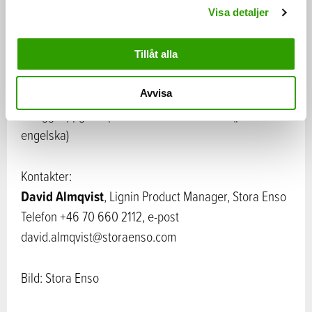
Klimatuppvärmningen, de fossila bränslenas
Visa detaljer
begränsning och hållbarhet, samt
befolkningsökningen skapar hela tiden ökat behov av
Tillåt alla
förnybara alternativ
Avvisa
Stora Ensos sidor
Tilläggsuppgifter på
(på
engelska)
Kontakter:
David Almqvist
, Lignin Product Manager, Stora Enso
Telefon +46 70 660 2112, e-post
david.almqvist@storaenso.com
Bild: Stora Enso