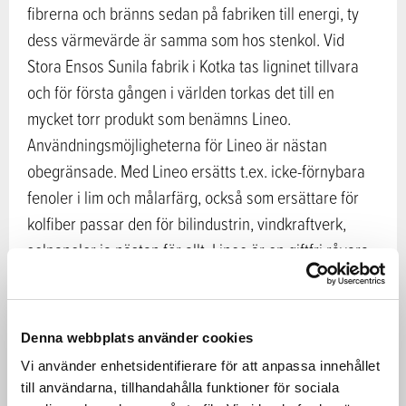
fibrerna och bränns sedan på fabriken till energi, ty
dess värmevärde är samma som hos stenkol. Vid
Stora Ensos Sunila fabrik i Kotka tas ligninet tillvara
och för första gången i världen torkas det till en
mycket torr produkt som benämns Lineo.
Användningsmöjligheterna för Lineo är nästan
obegränsade. Med Lineo ersätts t.ex. icke-förnybara
fenoler i lim och målarfärg, också som ersättare för
kolfiber passar den för bilindustrin, vindkraftverk,
solpaneler ja nästan för allt. Lineo är en giftfri råvara,
vars ursprung kan spåras ända till skogen.
Stora Enso hjälper sina kunder att
Denna webbplats använder cookies
hitta ett förnybart alternativ
Vi använder enhetsidentifierare för att anpassa innehållet
till användarna, tillhandahålla funktioner för sociala