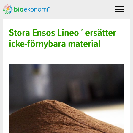
Toggle
nav
Stora Ensos Lineo™ ersätter
icke-förnybara material