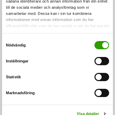
sådana identifierare och annan information från din enhet
till de sociala medier och analysföretag som vi
Lagen om Södra Konnevesi nationalpark trädde i kraft
samarbetar med. Dessa kan i sin tur kombinera
den 1 september
informationen med annan information som du har
tillhandahållit eller som de har samlat in när du har använt
8.8.2014 miljöministeriet informerar Republikens
deras tjänster.
president har i dag stadfäst lagen om Södra
S
Nödvändig
a
Konnevesi nationalpark. Lagen träder…
m
08.08.2014
t
Inställningar
y
c
k
Statistik
e
s
Marknadsföring
v
a
FÖLJ OSS
l
Visa detaljer