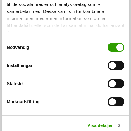
till de sociala medier och analysföretag som vi
samarbetar med. Dessa kan i sin tur kombinera
Jordens inneboende kraft – från avfall till gröna rum
informationen med annan information som du har
tillhandahållit eller som de har samlat in när du har använt
Med jordförbättringskomposternas hjälp kan man dra
deras tjänster.
nytta av avfall som samhället producerar och minska
S
behovet…
Nödvändig
a
m
15.03.2018
t
Inställningar
y
c
k
Statistik
e
s
Marknadsföring
v
a
FÖLJ OSS
l
Visa detaljer