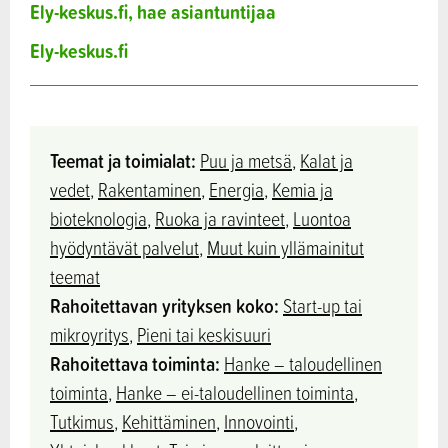
Ely-keskus.fi, hae asiantuntijaa
Ely-keskus.fi
Teemat ja toimialat:
Puu ja metsä
,
Kalat ja
vedet
,
Rakentaminen
,
Energia
,
Kemia ja
bioteknologia
,
Ruoka ja ravinteet
,
Luontoa
hyödyntävät palvelut
,
Muut kuin yllämainitut
teemat
Rahoitettavan yrityksen koko:
Start-up tai
mikroyritys
,
Pieni tai keskisuuri
Rahoitettava toiminta:
Hanke – taloudellinen
toiminta​
,
Hanke – ei-taloudellinen toiminta
,
Tutkimus
,
Kehittäminen
,
Innovointi
,