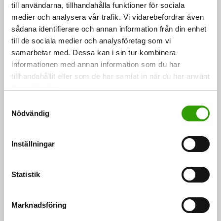
till användarna, tillhandahålla funktioner för sociala
medier och analysera vår trafik. Vi vidarebefordrar även
Tuet uudistuvat vuonna 2023. Euroopan unionin
sådana identifierare och annan information från din enhet
yhteisen maatalouspolitiikan uudistus (CAP27) on
till de sociala medier och analysföretag som vi
käynnissä. Maatalouspolitiikka uudistuu samalla myös
samarbetar med. Dessa kan i sin tur kombinera
kansallisesti. Suomessa kansallisia painotuksia ja
informationen med annan information som du har
tillhandahållit eller som de har samlat in när du har använt
toimenpiteitä valmistellaan maa- ja
deras tjänster.
metsätalousministeriön johdolla. Ruokavirasto
S
osallistuu valmistelutyöhön.
Nödvändig
a
m
Tuleva rahoituskausi ulottuu vuoteen 2027 asti.
t
Inställningar
Uusien ehtojen mukaisia tukia on mahdollista hakea
y
c
vuodesta 2023 alkaen.
k
Statistik
e
täältä
Lisätietoja
.
s
Marknadsföring
v
Ympäristö ja luonnonvarat