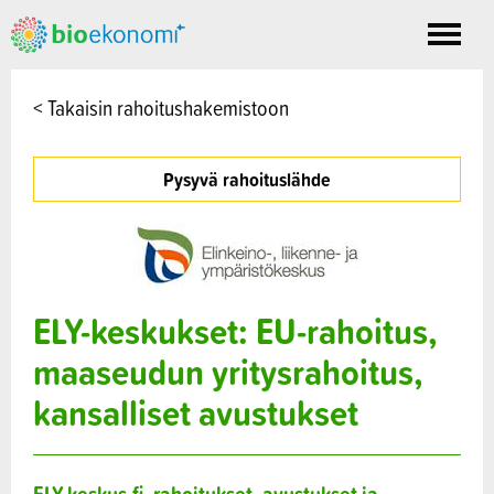
Toggle
nav
< Takaisin rahoitushakemistoon
Pysyvä rahoituslähde
ELY-keskukset: EU-rahoitus,
maaseudun yritysrahoitus,
kansalliset avustukset
ELY-keskus.fi, rahoitukset, avustukset ja