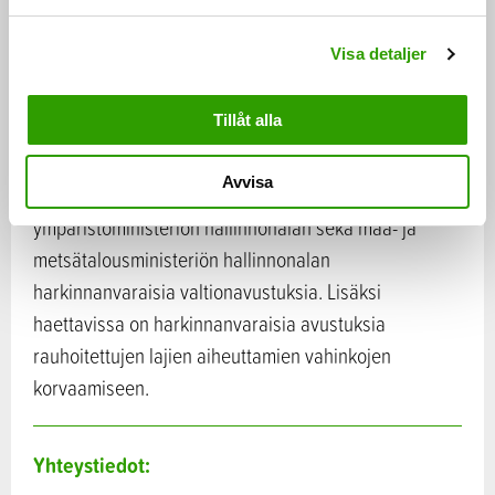
a
l
Visa detaljer
ELY-keskusten ympäristö ja luonnonvarat -
vastuualueet myöntävät ympäristöministeriön
Tillåt alla
hallinnonalan harkinnanvaraisia valtionavustuksia
rakennusperinnön hoitoon, saariston ELY-keskusten
Avvisa
ympäristö ja luonnonvarat -vastuualueet myöntävät
ympäristöministeriön hallinnonalan sekä maa- ja
metsätalousministeriön hallinnonalan
harkinnanvaraisia valtionavustuksia. Lisäksi
haettavissa on harkinnanvaraisia avustuksia
rauhoitettujen lajien aiheuttamien vahinkojen
korvaamiseen.
Yhteystiedot: