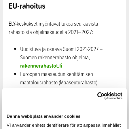
EU-rahoitus
ELY-keskukset myöntävät tukea seuraavista
rahastoista ohjelmakaudella 2021−2027:
Uudistuva ja osaava Suomi 2021-2027 –
Suomen rakennerahasto-ohjelma,
rakennerahastot.fi
Euroopan maaseudun kehittämisen
maatalousrahasto (Maaseuturahasto),
maaseutu.fi
Euroopan meri- ja kalatalousrahasto (EMKR),
merijakalatalous.fi
Denna webbplats använder cookies
Maaseudun yritysrahoitus
Vi använder enhetsidentifierare för att anpassa innehållet