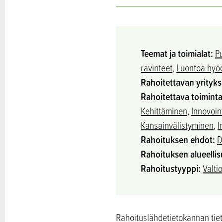
Teemat ja toimialat:
P
ravinteet
,
Luontoa hyöd
Rahoitettavan yrityk
Rahoitettava toiminta
Kehittäminen
,
Innovoin
Kansainvälistyminen
,
I
Rahoituksen ehdot:
D
Rahoituksen alueellis
Rahoitustyyppi:
Valti
Rahoituslähdetietokannan tieto