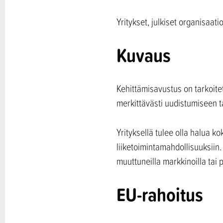
Yritykset, julkiset organisaati
Kuvaus
Kehittämisavustus on tarkoitet
merkittävästi uudistumiseen t
Yrityksellä tulee olla halua k
liiketoimintamahdollisuuksiin
muuttuneilla markkinoilla tai
EU-rahoitus