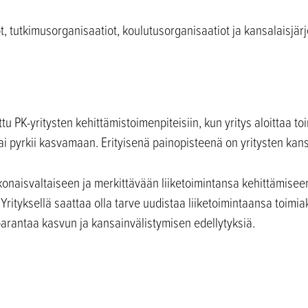
ot, tutkimusorganisaatiot, koulutusorganisaatiot ja kansalaisjärj
tu PK-yritysten kehittämistoimenpiteisiin, kun yritys aloittaa 
ai pyrkii kasvamaan. Erityisenä painopisteenä on yritysten kan
okonaisvaltaiseen ja merkittävään liiketoimintansa kehittämisee
. Yrityksellä saattaa olla tarve uudistaa liiketoimintaansa toi
 parantaa kasvun ja kansainvälistymisen edellytyksiä.