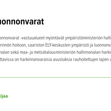
luonnonvarat
uonnonvarat -vastuualueet myöntävät ympäristöministeriön hall
rinnön hoitoon, saariston ELY-keskusten ympäristö ja luonnonv
onalan sekä maa- ja metsätalousministeriön hallinnonalan hark
ettavissa on harkinnanvaraisia avustuksia rauhoitettujen lajien
tijaa