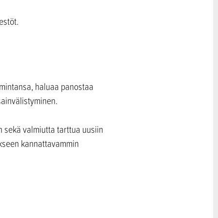
estöt.
toimintansa, haluaa panostaa
sainvälistyminen.
n sekä valmiutta tarttua uusiin
miakseen kannattavammin