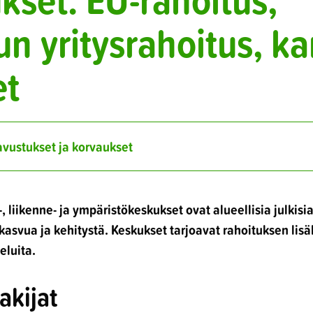
 yritysrahoitus, kan
et
 avustukset ja korvaukset
, liikenne- ja ympäristökeskukset ovat alueellisia julkisia
kasvua ja kehitystä. Keskukset tarjoavat rahoituksen lis
eluita.
akijat