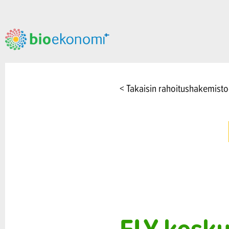
< Takaisin rahoitushakemist
ELY-kesku