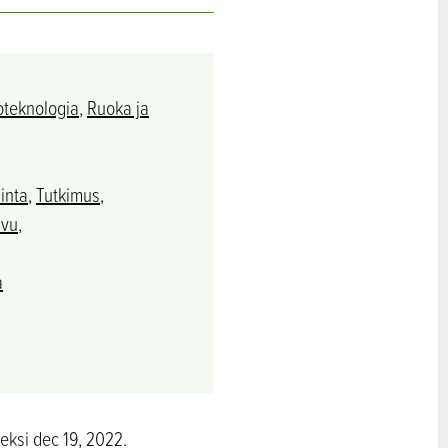
oteknologia
,
Ruoka ja
inta
,
Tutkimus
,
svu
,
a
meksi dec 19, 2022.