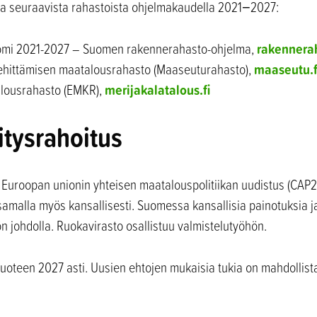
a seuraavista rahastoista ohjelmakaudella 2021−2027:
rakennerah
omi 2021-2027 – Suomen rakennerahasto-ohjelma,
maaseutu.f
hittämisen maatalousrahasto (Maaseuturahasto),
merijakalatalous.fi
alousrahasto (EMKR),
tysrahoitus
 Euroopan unionin yhteisen maatalouspolitiikan uudistus (CAP2
samalla myös kansallisesti. Suomessa kansallisia painotuksia ja
n johdolla. Ruokavirasto osallistuu valmistelutyöhön.
vuoteen 2027 asti. Uusien ehtojen mukaisia tukia on mahdolli