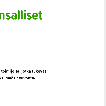
salliset
 toimijoita, jotka tukevat
äksi myös neuvonta-,