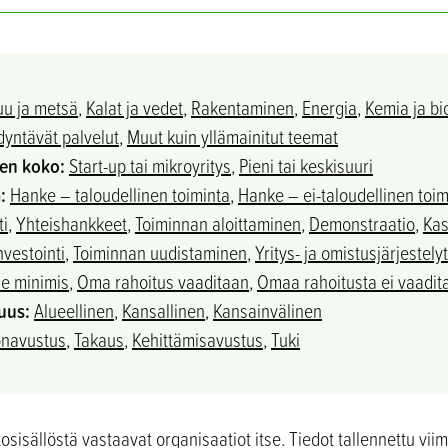
uu ja metsä
,
Kalat ja vedet
,
Rakentaminen
,
Energia
,
Kemia ja bi
yntävät palvelut
,
Muut kuin yllämainitut teemat
sen koko:
Start-up tai mikroyritys
,
Pieni tai keskisuuri
:
Hanke – taloudellinen toiminta​
,
Hanke – ei-taloudellinen toim
ti
,
Yhteishankkeet
,
Toiminnan aloittaminen
,
Demonstraatio
,
Ka
nvestointi
,
Toiminnan uudistaminen
,
Yritys- ja omistusjärjestelyt
e minimis
,
Oma rahoitus vaaditaan
,
Omaa rahoitusta ei vaadit
uus:
Alueellinen
,
Kansallinen
,
Kansainvälinen
onavustus
,
Takaus
,
Kehittämisavustus
,
Tuki
sisällöstä vastaavat organisaatiot itse. Tiedot tallennettu vii