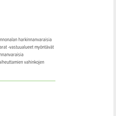
innonalan harkinnanvaraisia
arat -vastuualueet myöntävät
innanvaraisia
 aiheuttamien vahinkojen