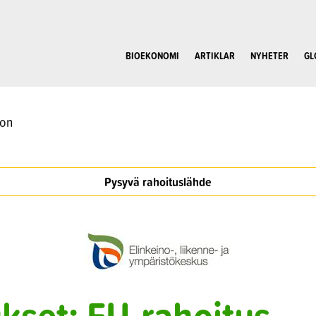
BIOEKONOMI
ARTIKLAR
NYHETER
GL
oon
Pysyvä rahoituslähde
kset: EU-rahoitus,