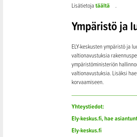
täältä
Lisätietoja
.
Ympäristö ja 
ELY-keskusten ympäristö ja l
valtionavustuksia rakennuspe
ympäristöministeriön hallinn
valtionavustuksia. Lisäksi ha
korvaamiseen.
Yhteystiedot:
Ely-keskus.fi, hae asiantun
Ely-keskus.fi