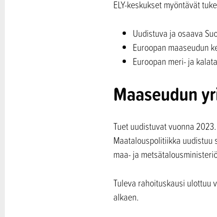
ELY-keskukset myöntävät tuke
Uudistuva ja osaava Su
Euroopan maaseudun ke
Euroopan meri- ja kalat
Maaseudun yri
Tuet uudistuvat vuonna 2023.
Maatalouspolitiikka uudistuu 
maa- ja metsätalousministeriö
Tuleva rahoituskausi ulottuu 
alkaen.