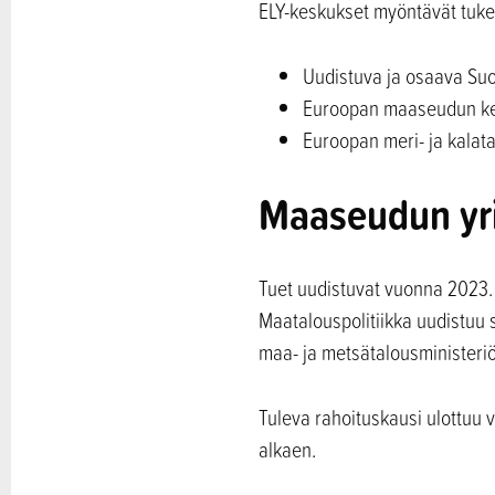
ELY-keskukset myöntävät tuke
Uudistuva ja osaava Su
Euroopan maaseudun ke
Euroopan meri- ja kalat
Maaseudun yri
Tuet uudistuvat vuonna 2023.
Maatalouspolitiikka uudistuu 
maa- ja metsätalousministeriö
Tuleva rahoituskausi ulottuu 
alkaen.