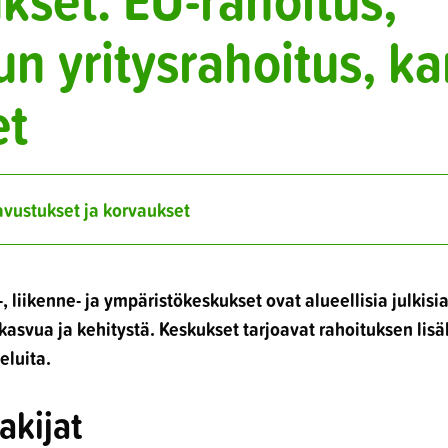
 yritysrahoitus, kan
et
 avustukset ja korvaukset
, liikenne- ja ympäristökeskukset ovat alueellisia julkisia
kasvua ja kehitystä. Keskukset tarjoavat rahoituksen lis
eluita.
akijat