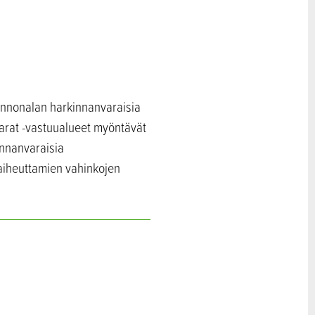
innonalan harkinnanvaraisia
arat -vastuualueet myöntävät
innanvaraisia
 aiheuttamien vahinkojen