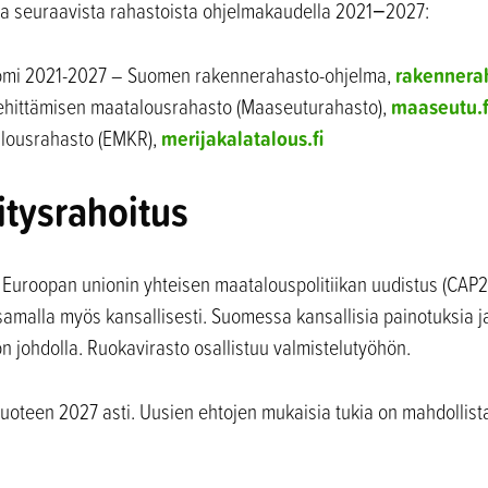
a seuraavista rahastoista ohjelmakaudella 2021−2027:
rakennerah
omi 2021-2027 – Suomen rakennerahasto-ohjelma,
maaseutu.f
hittämisen maatalousrahasto (Maaseuturahasto),
merijakalatalous.fi
alousrahasto (EMKR),
tysrahoitus
 Euroopan unionin yhteisen maatalouspolitiikan uudistus (CAP2
samalla myös kansallisesti. Suomessa kansallisia painotuksia ja
n johdolla. Ruokavirasto osallistuu valmistelutyöhön.
vuoteen 2027 asti. Uusien ehtojen mukaisia tukia on mahdolli