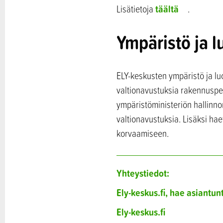
täältä
Lisätietoja
.
Ympäristö ja 
ELY-keskusten ympäristö ja l
valtionavustuksia rakennuspe
ympäristöministeriön hallinn
valtionavustuksia. Lisäksi ha
korvaamiseen.
Yhteystiedot:
Ely-keskus.fi, hae asiantun
Ely-keskus.fi