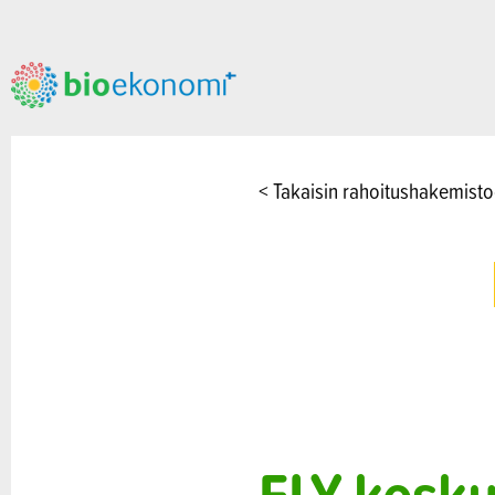
< Takaisin rahoitushakemist
ELY-kesku