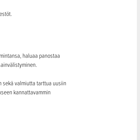
estöt.
toimintansa, haluaa panostaa
sainvälistyminen.
n sekä valmiutta tarttua uusiin
miakseen kannattavammin