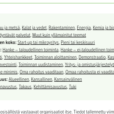
uu ja metsä
,
Kalat ja vedet
,
Rakentaminen
,
Energia
,
Kemia ja bi
yntävät palvelut
,
Muut kuin yllämainitut teemat
sen koko:
Start-up tai mikroyritys
,
Pieni tai keskisuuri
:
Hanke – taloudellinen toiminta​
,
Hanke – ei-taloudellinen toim
ti
,
Yhteishankkeet
,
Toiminnan aloittaminen
,
Demonstraatio
,
Ka
nvestointi
,
Toiminnan uudistaminen
,
Yritys- ja omistusjärjestelyt
e minimis
,
Oma rahoitus vaaditaan
,
Omaa rahoitusta ei vaadit
uus:
Alueellinen
,
Kansallinen
,
Kansainvälinen
onavustus
,
Takaus
,
Kehittämisavustus
,
Tuki
sisällöstä vastaavat organisaatiot itse. Tiedot tallennettu vii