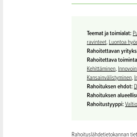
Teemat ja toimialat:
P
ravinteet
,
Luontoa hyöd
Rahoitettavan yrityk
Rahoitettava toiminta
Kehittäminen
,
Innovoin
Kansainvälistyminen
,
I
Rahoituksen ehdot:
D
Rahoituksen alueellis
Rahoitustyyppi:
Valti
Rahoituslähdetietokannan tieto