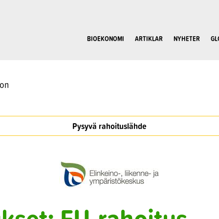
BIOEKONOMI
ARTIKLAR
NYHETER
GL
oon
Pysyvä rahoituslähde
kset: EU-rahoitus,