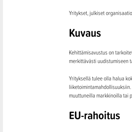
Yritykset, julkiset organisaati
Kuvaus
Kehittämisavustus on tarkoitet
merkittävästi uudistumiseen t
Yrityksellä tulee olla halua k
liiketoimintamahdollisuuksiin
muuttuneilla markkinoilla tai
EU-rahoitus