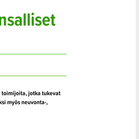
salliset
 toimijoita, jotka tukevat
äksi myös neuvonta-,