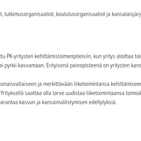
ot, tutkimusorganisaatiot, koulutusorganisaatiot ja kansalaisjärj
tu PK-yritysten kehittämistoimenpiteisiin, kun yritys aloittaa 
ai pyrkii kasvamaan. Erityisenä painopisteenä on yritysten kan
okonaisvaltaiseen ja merkittävään liiketoimintansa kehittämisee
. Yrityksellä saattaa olla tarve uudistaa liiketoimintaansa toi
 parantaa kasvun ja kansainvälistymisen edellytyksiä.