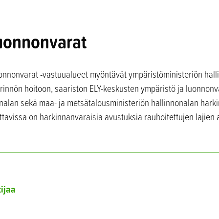
luonnonvarat
uonnonvarat -vastuualueet myöntävät ympäristöministeriön hall
rinnön hoitoon, saariston ELY-keskusten ympäristö ja luonnonv
onalan sekä maa- ja metsätalousministeriön hallinnonalan hark
ettavissa on harkinnanvaraisia avustuksia rauhoitettujen lajien
tijaa