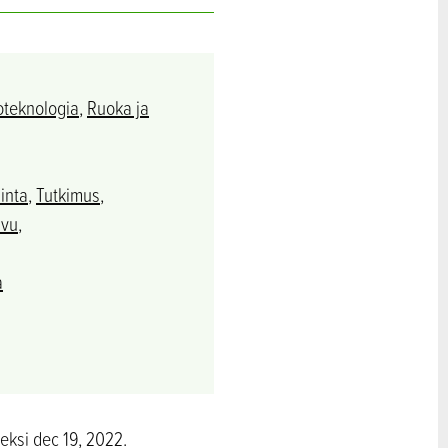
oteknologia
,
Ruoka ja
inta
,
Tutkimus
,
svu
,
a
meksi dec 19, 2022.