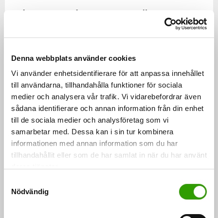
Bioekonomiska forum hösten 2020
Syftet med uppdateringen av bioekonomistrategin är
att med hjälp av bioekonomi skapa nya produkter och
Denna webbplats använder cookies
tjänster som underbygger ekonomisk tillväxt och
Vi använder enhetsidentifierare för att anpassa innehållet
sysselsättning och som samtidigt främjar övergången
till användarna, tillhandahålla funktioner för sociala
medier och analysera vår trafik. Vi vidarebefordrar även
till ett klimatneutralt samhälle. Målet är också att
sådana identifierare och annan information från din enhet
främja cirkulär ekonomi samtidigt med bioekonomin.
till de sociala medier och analysföretag som vi
Anordnarna förväntar sig att aktörerna i regionerna
samarbetar med. Dessa kan i sin tur kombinera
kommer med synpunkter på eventuella framtida
informationen med annan information som du har
framgångsfaktorer inom bioekonomin och lämnar
tillhandahållit eller som de har samlat in när du har använt
deras tjänster.
förslag till hur utvecklingen av dem kan stödjas.
S
Nödvändig
a
Fredagen den 6 november 2020 hålls ett regionalt
m
bioekonomiskt forum i Norra Karelen. Anmälningar via
t