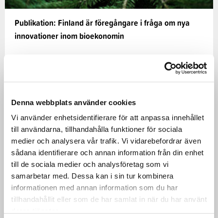
Publikation: Finland är föregångare i fråga om nya
innovationer inom bioekonomin
Nya innovationer inom skogsbioekonomin
presenteras i publikationen ”Wood-Based
Bioeconomy Solving Global Challenges”, som är
Denna webbplats använder cookies
skriven…
Vi använder enhetsidentifierare för att anpassa innehållet
29.05.2017
till användarna, tillhandahålla funktioner för sociala
medier och analysera vår trafik. Vi vidarebefordrar även
sådana identifierare och annan information från din enhet
Trä och skog
CASE
till de sociala medier och analysföretag som vi
samarbetar med. Dessa kan i sin tur kombinera
informationen med annan information som du har
tillhandahållit eller som de har samlat in när du har använt
deras tjänster.