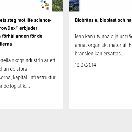
ts steg mot life science-
Biobränsle, bioplast och n
rowDex® erbjuder
 förhållanden för de
Man kan utvinna olja ur trä
llerna
annat organiskt material. F
bränslen kan ersättas…
onella skogsindustrin är ett
19.07.2014
llan de stora
rna, kapital, infrastruktur
nde logistik.…