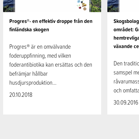
Progres®- en effektiv droppe från den
Skogsbolage
finländska skogen
området: G
hemtrevliga
Progres® är en omvälvande
växande ce
foderuppfinning, med vilken
Den traditi
foderantibiotika kan ersättas och den
samspel me
befrämjar hållbar
råvarumasso
husdjursproduktion…
och omfatta
20.10.2018
30.09.2016