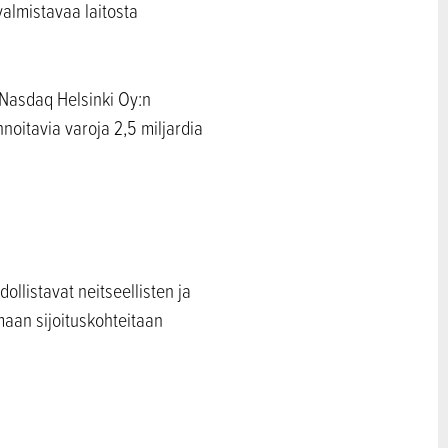
almistavaa laitosta
u Nasdaq Helsinki Oy:n
nnoitavia varoja 2,5 miljardia
ollistavat neitseellisten ja
maan sijoituskohteitaan