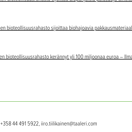
en bioteollisuusrahasto sijoittaa biohajoavia pakkausmateriaa
n bioteollisuusrahasto kerännyt yli 100 miljoonaa euroa – Ilm
n, +358 44 491 5922, iiro.tiilikainen@taaleri.com