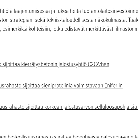
ötä laajentumisessa ja tukea heitä tuotantolaitosinvestoinneis
ston strategian, sekä teknis-taloudellisesta näkökulmasta. Taale
a, esimerkiksi kohteisiin, jotka edistävät merkittävästi ilmaston
s sijoittaa kierrätysbetonin jalostusyhtiö C2CA:han
usrahasto sijoittaa sieniproteiinia valmistavaan Eniferiin
isuusrahasto sijoittaa korkean jalostusarvon selluloosapohjaisi
en bioteollisuusrahasto sijoittaa biopohjaisia palosuoja-aineit