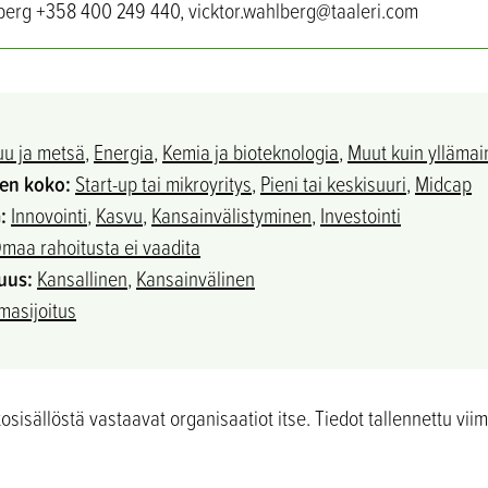
hlberg +358 400 249 440, vicktor.wahlberg@taaleri.com
uu ja metsä
,
Energia
,
Kemia ja bioteknologia
,
Muut kuin yllämai
sen koko:
Start-up tai mikroyritys
,
Pieni tai keskisuuri
,
Midcap
:
Innovointi
,
Kasvu
,
Kansainvälistyminen
,
Investointi
maa rahoitusta ei vaadita
uus:
Kansallinen
,
Kansainvälinen
asijoitus
sisällöstä vastaavat organisaatiot itse. Tiedot tallennettu viim