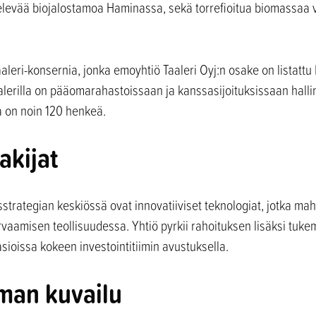
televää biojalostamoa Haminassa, sekä torrefioitua biomassaa v
aaleri-konsernia, jonka emoyhtiö Taaleri Oyj:n osake on listatt
Taalerilla on pääomarahastoissaan ja kanssasijoituksissaan halli
a on noin 120 henkeä.
akijat
sstrategian keskiössä ovat innovatiiviset teknologiat, jotka mahd
rvaamisen teollisuudessa. Yhtiö pyrkii rahoituksen lisäksi tuke
asioissa kokeen investointitiimin avustuksella.
man kuvailu