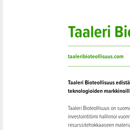
Taaleri Bi
taaleribioteollisuus.com
Taaleri Bioteollisuus edist
teknologioiden markkinoil
Taaleri Bioteollisuus on suoma
investointitiimi hallinnoi vuo
resurssitehokkaaseen materiaa