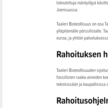
toteutettuja mäntyöljyä käsit
Joensuussa.
Taaleri Bioteollisuus on osa T
ylläpitämälle pörssilistalle. 
euroa, ja yhtiön palveluksess
Rahoituksen h
Taaleri Bioteollisuuden sijoitu
fossiilisten raaka-aineiden ko
teknisissään ja kaupallisissa 
Rahoitusohjel