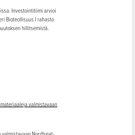
sa. Investointitiimi arvioi
ri Bioteollisuus I rahasto
muutoksen hillitsemistä.
a materiaaleja valmistavaan
a valmistavaan Nordtreat-