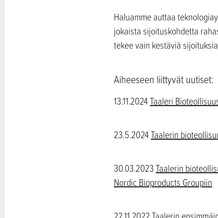
Haluamme auttaa teknologiayhti
jokaista sijoituskohdetta raha
tekee vain kestäviä sijoituksi
Aiheeseen liittyvät uutiset:
13.11.2024
Taaleri Bioteollisuu
23.5.2024
Taalerin bioteollisu
30.03.2023
Taalerin bioteoll
Nordic Bioproducts Groupiin
22.11.2022
Taalerin ensimmäin