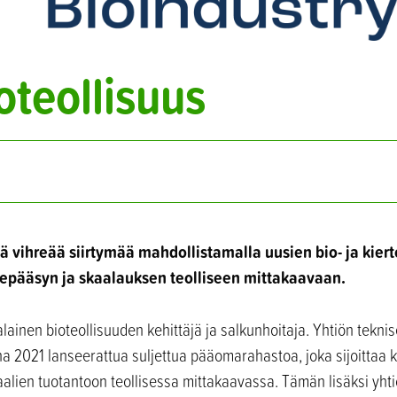
oteollisuus
ää vihreää siirtymää mahdollistamalla uusien bio- ja kier
lepääsyn ja skaalauksen teolliseen mittakaavaan.
lainen bioteollisuuden kehittäjä ja salkunhoitaja. Yhtiön teknis
nna 2021 lanseerattua suljettua pääomarahastoa, joka sijoittaa 
lien tuotantoon teollisessa mittakaavassa. Tämän lisäksi yhti