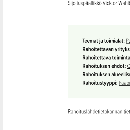
Sijoituspäällikkö Vicktor Wa
Teemat ja toimialat:
P
Rahoitettavan yrityk
Rahoitettava toiminta
Rahoituksen ehdot:
O
Rahoituksen alueellis
Rahoitustyyppi:
Pääom
Rahoituslähdetietokannan tieto