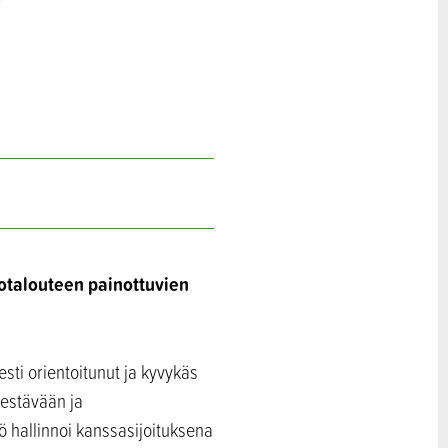
totalouteen painottuvien
esti orientoitunut ja kyvykäs
kestävään ja
ö hallinnoi kanssasijoituksena