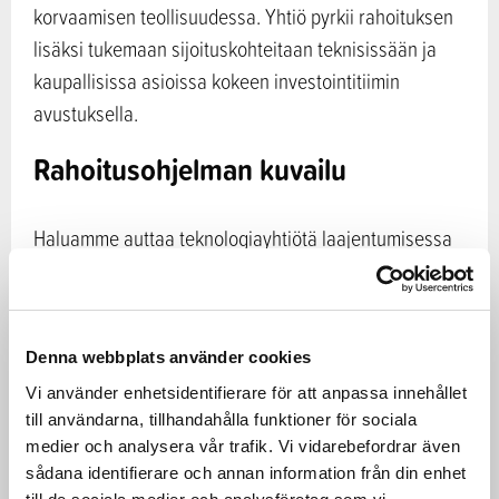
korvaamisen teollisuudessa. Yhtiö pyrkii rahoituksen
lisäksi tukemaan sijoituskohteitaan teknisissään ja
kaupallisissa asioissa kokeen investointitiimin
avustuksella.
Rahoitusohjelman kuvailu
Haluamme auttaa teknologiayhtiötä laajentumisessa
ja tukea heitä tuotantolaitosinvestoinneissa.
Investointitiimi arvioi jokaista sijoituskohdetta
rahaston strategian, sekä teknis-taloudellisesta
Denna webbplats använder cookies
näkökulmasta. Taaleri Bioteollisuus I rahasto tekee
Vi använder enhetsidentifierare för att anpassa innehållet
vain kestäviä sijoituksia, esimerkiksi kohteisiin, jotka
till användarna, tillhandahålla funktioner för sociala
edistävät merkittävästi ilmastonmuutoksen
medier och analysera vår trafik. Vi vidarebefordrar även
hillitsemistä.
sådana identifierare och annan information från din enhet