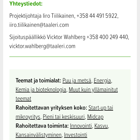
Yhteystiedot:
Projektijohtaja Iiro Tiilikainen, +358 44 491 5922,
iiro.tiilikainen@taaleri.com
Sijoituspäällikkö Vicktor Wahlberg +358 400 249 440,
vicktor.wahlberg@taaleri.com
Teemat ja toimialat:
Puu ja metsä
,
Energia
,
Kemia ja bioteknologia
,
Muut kuin yllämainitut
teemat
Rahoitettavan yrityksen koko:
Start-up tai
mikroyritys
,
Pieni tai keskisuuri
,
Midcap
Rahoitettava toiminta:
Innovointi
,
Kasvu
,
Kansainvälistyminen
,
Investointi