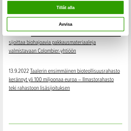
sijoittaa biopohjaisia palosuoja-aineita valmistavaan
Tillåt alla
Nordtreat-yhtiöön
Avvisa
16.11.2022
Taalerin ensimmäinen bioteollisuusrahasto
sijoittaa biohajoavia pakkausmateriaaleja
valmistavaan Colombier-yhtiöön
13.9.2022
Taalerin ensimmäinen bioteollisuusrahasto
kerännyt yli 100 miljoonaa euroa – Ilmastorahasto
teki rahastoon lisäsijoituksen