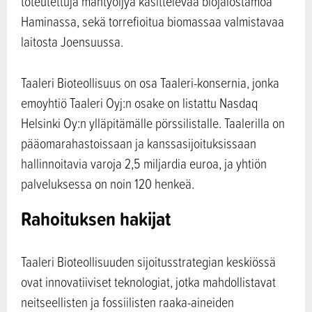
toteutettuja mäntyöljyä käsittelevää biojalostamoa
Haminassa, sekä torrefioitua biomassaa valmistavaa
laitosta Joensuussa.
Taaleri Bioteollisuus on osa Taaleri-konsernia, jonka
emoyhtiö Taaleri Oyj:n osake on listattu Nasdaq
Helsinki Oy:n ylläpitämälle pörssilistalle. Taalerilla on
pääomarahastoissaan ja kanssasijoituksissaan
hallinnoitavia varoja 2,5 miljardia euroa, ja yhtiön
palveluksessa on noin 120 henkeä.
Rahoituksen hakijat
Taaleri Bioteollisuuden sijoitusstrategian keskiössä
ovat innovatiiviset teknologiat, jotka mahdollistavat
neitseellisten ja fossiilisten raaka-aineiden