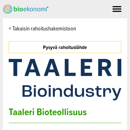
Toggle
nav
< Takaisin rahoitushakemistoon
Pysyvä rahoituslähde
Taaleri Bioteollisuus