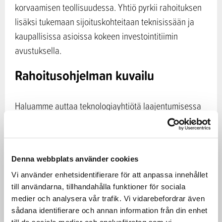
korvaamisen teollisuudessa. Yhtiö pyrkii rahoituksen
lisäksi tukemaan sijoituskohteitaan teknisissään ja
kaupallisissa asioissa kokeen investointitiimin
avustuksella.
Rahoitusohjelman kuvailu
Haluamme auttaa teknologiayhtiötä laajentumisessa
ja tukea heitä tuotantolaitosinvestoinneissa.
Investointitiimi arvioi jokaista sijoituskohdetta
rahaston strategian, sekä teknis-taloudellisesta
Denna webbplats använder cookies
näkökulmasta. Taaleri Bioteollisuus I rahasto tekee
Vi använder enhetsidentifierare för att anpassa innehållet
vain kestäviä sijoituksia, esimerkiksi kohteisiin, jotka
till användarna, tillhandahålla funktioner för sociala
edistävät merkittävästi ilmastonmuutoksen
medier och analysera vår trafik. Vi vidarebefordrar även
hillitsemistä.
sådana identifierare och annan information från din enhet