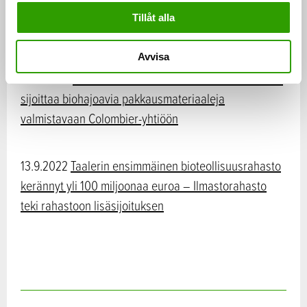
sijoittaa biopohjaisia palosuoja-aineita valmistavaan
Tillåt alla
Nordtreat-yhtiöön
Avvisa
16.11.2022
Taalerin ensimmäinen bioteollisuusrahasto
sijoittaa biohajoavia pakkausmateriaaleja
valmistavaan Colombier-yhtiöön
13.9.2022
Taalerin ensimmäinen bioteollisuusrahasto
kerännyt yli 100 miljoonaa euroa – Ilmastorahasto
teki rahastoon lisäsijoituksen