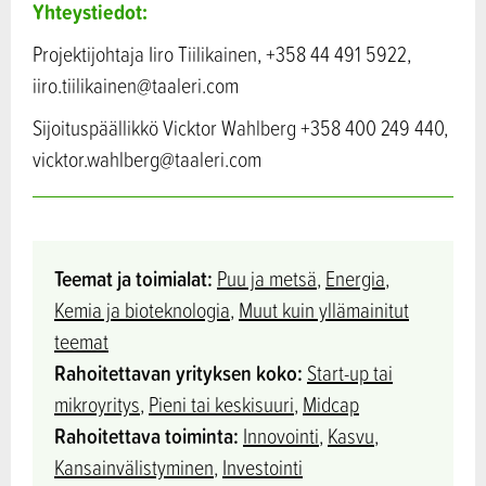
Yhteystiedot:
Projektijohtaja Iiro Tiilikainen, +358 44 491 5922,
iiro.tiilikainen@taaleri.com
Sijoituspäällikkö Vicktor Wahlberg +358 400 249 440,
vicktor.wahlberg@taaleri.com
Teemat ja toimialat:
Puu ja metsä
,
Energia
,
Kemia ja bioteknologia
,
Muut kuin yllämainitut
teemat
Rahoitettavan yrityksen koko:
Start-up tai
mikroyritys
,
Pieni tai keskisuuri
,
Midcap
Rahoitettava toiminta:
Innovointi
,
Kasvu
,
Kansainvälistyminen
,
Investointi