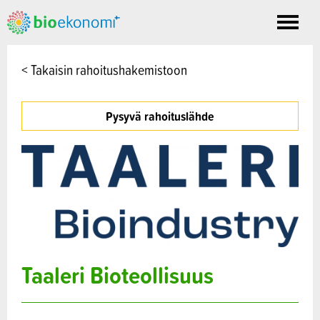
Toggle
nav
< Takaisin rahoitushakemistoon
Pysyvä rahoituslähde
Taaleri Bioteollisuus