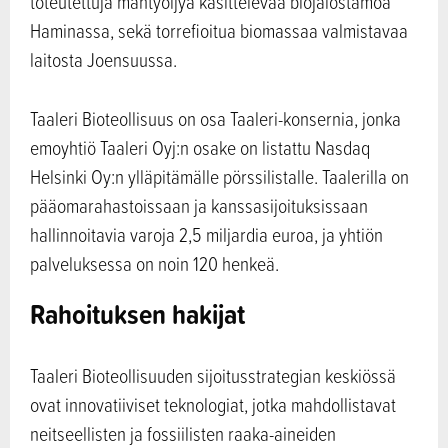
toteutettuja mäntyöljyä käsittelevää biojalostamoa
Haminassa, sekä torrefioitua biomassaa valmistavaa
laitosta Joensuussa.
Taaleri Bioteollisuus on osa Taaleri-konsernia, jonka
emoyhtiö Taaleri Oyj:n osake on listattu Nasdaq
Helsinki Oy:n ylläpitämälle pörssilistalle. Taalerilla on
pääomarahastoissaan ja kanssasijoituksissaan
hallinnoitavia varoja 2,5 miljardia euroa, ja yhtiön
palveluksessa on noin 120 henkeä.
Rahoituksen hakijat
Taaleri Bioteollisuuden sijoitusstrategian keskiössä
ovat innovatiiviset teknologiat, jotka mahdollistavat
neitseellisten ja fossiilisten raaka-aineiden