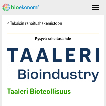
Toggle
nav
< Takaisin rahoitushakemistoon
Pysyvä rahoituslähde
Taaleri Bioteollisuus