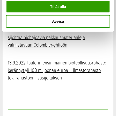
sijoittaa biopohjaisia palosuoja-aineita valmistavaan
Tillåt alla
Nordtreat-yhtiöön
Avvisa
16.11.2022
Taalerin ensimmäinen bioteollisuusrahasto
sijoittaa biohajoavia pakkausmateriaaleja
valmistavaan Colombier-yhtiöön
13.9.2022
Taalerin ensimmäinen bioteollisuusrahasto
kerännyt yli 100 miljoonaa euroa – Ilmastorahasto
teki rahastoon lisäsijoituksen