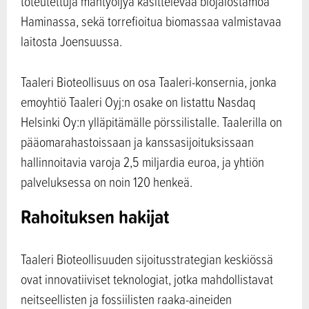
toteutettuja mäntyöljyä käsittelevää biojalostamoa
Haminassa, sekä torrefioitua biomassaa valmistavaa
laitosta Joensuussa.
Taaleri Bioteollisuus on osa Taaleri-konsernia, jonka
emoyhtiö Taaleri Oyj:n osake on listattu Nasdaq
Helsinki Oy:n ylläpitämälle pörssilistalle. Taalerilla on
pääomarahastoissaan ja kanssasijoituksissaan
hallinnoitavia varoja 2,5 miljardia euroa, ja yhtiön
palveluksessa on noin 120 henkeä.
Rahoituksen hakijat
Taaleri Bioteollisuuden sijoitusstrategian keskiössä
ovat innovatiiviset teknologiat, jotka mahdollistavat
neitseellisten ja fossiilisten raaka-aineiden