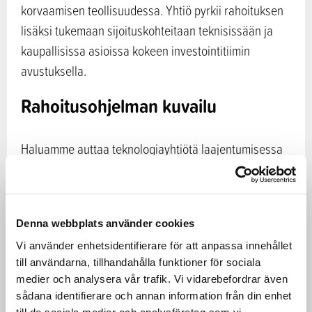
korvaamisen teollisuudessa. Yhtiö pyrkii rahoituksen
lisäksi tukemaan sijoituskohteitaan teknisissään ja
kaupallisissa asioissa kokeen investointitiimin
avustuksella.
Rahoitusohjelman kuvailu
Haluamme auttaa teknologiayhtiötä laajentumisessa
ja tukea heitä tuotantolaitosinvestoinneissa.
Investointitiimi arvioi jokaista sijoituskohdetta
rahaston strategian, sekä teknis-taloudellisesta
Denna webbplats använder cookies
näkökulmasta. Taaleri Bioteollisuus I rahasto tekee
Vi använder enhetsidentifierare för att anpassa innehållet
vain kestäviä sijoituksia, esimerkiksi kohteisiin, jotka
till användarna, tillhandahålla funktioner för sociala
edistävät merkittävästi ilmastonmuutoksen
medier och analysera vår trafik. Vi vidarebefordrar även
hillitsemistä.
sådana identifierare och annan information från din enhet