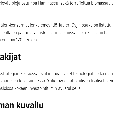
televää biojalostamoa Haminassa, sekä torrefioitua biomassaa v
aaleri-konsernia, jonka emoyhtiö Taaleri Oyj:n osake on listatt
Taalerilla on pääomarahastoissaan ja kanssasijoituksissaan halli
a on noin 120 henkeä.
akijat
sstrategian keskiössä ovat innovatiiviset teknologiat, jotka mahd
rvaamisen teollisuudessa. Yhtiö pyrkii rahoituksen lisäksi tuke
asioissa kokeen investointitiimin avustuksella.
man kuvailu