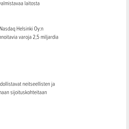
almistavaa laitosta
u Nasdaq Helsinki Oy:n
nnoitavia varoja 2,5 miljardia
ollistavat neitseellisten ja
maan sijoituskohteitaan