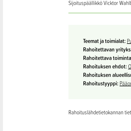
Sijoituspäällikkö Vicktor Wa
Teemat ja toimialat:
P
Rahoitettavan yrityk
Rahoitettava toiminta
Rahoituksen ehdot:
O
Rahoituksen alueellis
Rahoitustyyppi:
Pääom
Rahoituslähdetietokannan tieto