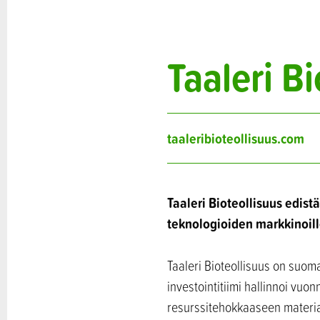
Taaleri Bi
taaleribioteollisuus.com
Taaleri Bioteollisuus edist
teknologioiden markkinoil
Taaleri Bioteollisuus on suoma
investointitiimi hallinnoi vuo
resurssitehokkaaseen materiaa