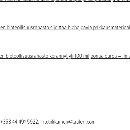
en bioteollisuusrahasto sijoittaa biohajoavia pakkausmateriaa
n bioteollisuusrahasto kerännyt yli 100 miljoonaa euroa – Ilm
n, +358 44 491 5922, iiro.tiilikainen@taaleri.com