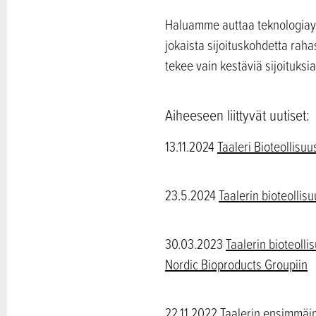
Haluamme auttaa teknologiayhti
jokaista sijoituskohdetta raha
tekee vain kestäviä sijoituksi
Aiheeseen liittyvät uutiset:
13.11.2024
Taaleri Bioteollisuu
23.5.2024
Taalerin bioteollisu
30.03.2023
Taalerin bioteoll
Nordic Bioproducts Groupiin
22.11.2022
Taalerin ensimmäin