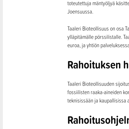
toteutettuja mäntyöljyä käsit
Joensuussa.
Taaleri Bioteollisuus on osa T
ylläpitämälle pörssilistalle. 
euroa, ja yhtiön palveluksess
Rahoituksen h
Taaleri Bioteollisuuden sijoitu
fossiilisten raaka-aineiden ko
teknisissään ja kaupallisissa 
Rahoitusohjel