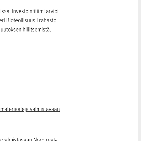
sa. Investointitiimi arvioi
ri Bioteollisuus I rahasto
muutoksen hillitsemistä.
a materiaaleja valmistavaan
a valmistavaan Nordtreat-