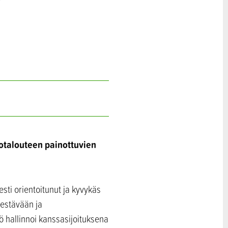
totalouteen painottuvien
esti orientoitunut ja kyvykäs
kestävään ja
ö hallinnoi kanssasijoituksena