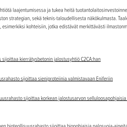
ötä laajentumisessa ja tukea heitä tuotantolaitosinvestoinneis
ston strategian, sekä teknis-taloudellisesta näkökulmasta. Taale
a, esimerkiksi kohteisiin, jotka edistävät merkittävästi ilmaston
s sijoittaa kierrätysbetonin jalostusyhtiö C2CA:han
usrahasto sijoittaa sieniproteiinia valmistavaan Eniferiin
isuusrahasto sijoittaa korkean jalostusarvon selluloosapohjaisi
en bioteollisuusrahasto sijoittaa biopohjaisia palosuoja-aineit