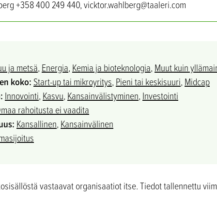
hlberg +358 400 249 440, vicktor.wahlberg@taaleri.com
uu ja metsä
,
Energia
,
Kemia ja bioteknologia
,
Muut kuin yllämai
sen koko:
Start-up tai mikroyritys
,
Pieni tai keskisuuri
,
Midcap
:
Innovointi
,
Kasvu
,
Kansainvälistyminen
,
Investointi
maa rahoitusta ei vaadita
uus:
Kansallinen
,
Kansainvälinen
asijoitus
sisällöstä vastaavat organisaatiot itse. Tiedot tallennettu viim