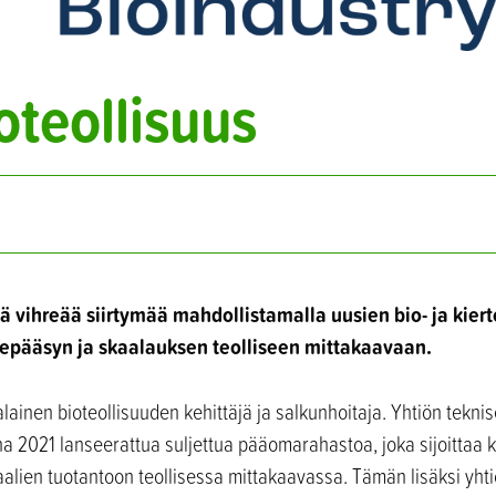
oteollisuus
ää vihreää siirtymää mahdollistamalla uusien bio- ja kier
lepääsyn ja skaalauksen teolliseen mittakaavaan.
lainen bioteollisuuden kehittäjä ja salkunhoitaja. Yhtiön teknis
nna 2021 lanseerattua suljettua pääomarahastoa, joka sijoittaa 
lien tuotantoon teollisessa mittakaavassa. Tämän lisäksi yhti