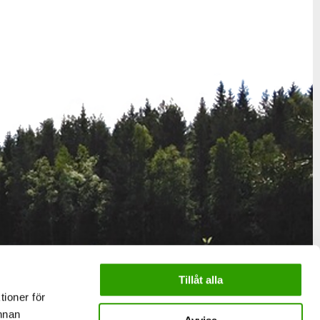
Tillåt alla
tioner för
annan