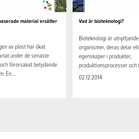
baserade material ersätter
Vad är bioteknologi?
Bioteknologi är utnyttjand
en av plast har ökat
organismer, deras delar ell
artat under de senaste
egenskaper i produkter,
 och förorsakat betydande
produktionsprocesser och t
em. En…
02.12.2014