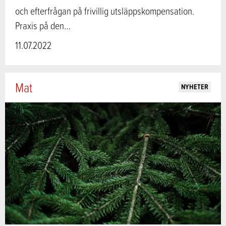
och efterfrågan på frivillig utsläppskompensation.
Praxis på den…
11.07.2022
Mat
NYHETER