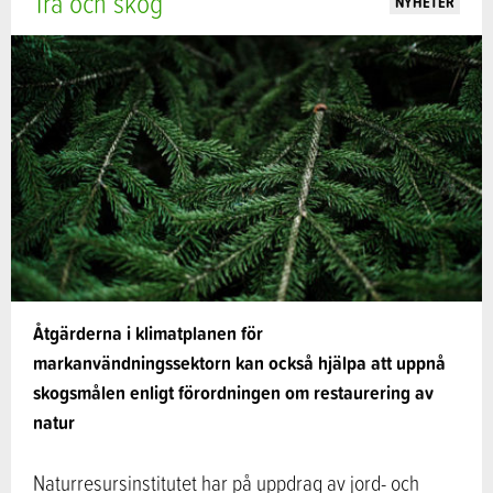
Trä och skog
NYHETER
Åtgärderna i klimatplanen för
markanvändningssektorn kan också hjälpa att uppnå
skogsmålen enligt förordningen om restaurering av
natur
Naturresursinstitutet har på uppdrag av jord- och