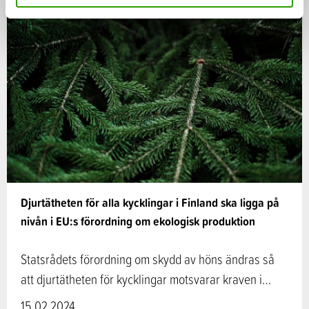
Djurtätheten för alla kycklingar i Finland ska ligga på
nivån i EU:s förordning om ekologisk produktion
Statsrådets förordning om skydd av höns ändras så
att djurtätheten för kycklingar motsvarar kraven i…
15.02.2024