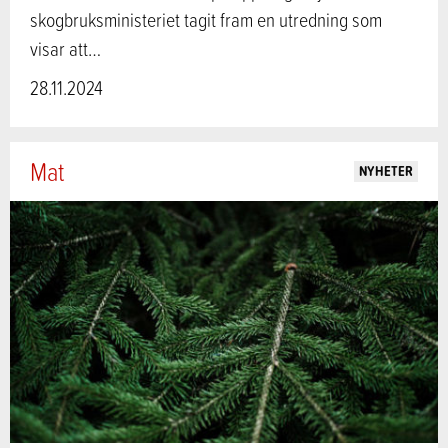
skogbruksministeriet tagit fram en utredning som
visar att…
28.11.2024
Mat
NYHETER