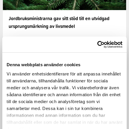
Jordbruksministrarna gav sitt stöd till en utvidgad
ursprungsmärkning av livsmedel
EU:s jordbruksministrar sammanträdde i Bryssel den
27 maj 2024. Ministrarna diskuterade bland annat
beredskapen inför kriser…
Denna webbplats använder cookies
28.05.2024
Vi använder enhetsidentifierare för att anpassa innehållet
till användarna, tillhandahålla funktioner för sociala
medier och analysera vår trafik. Vi vidarebefordrar även
Mat
NYHETER
sådana identifierare och annan information från din enhet
till de sociala medier och analysföretag som vi
samarbetar med. Dessa kan i sin tur kombinera
informationen med annan information som du har
tillhandahållit eller som de har samlat in när du har använt