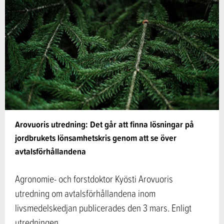
Arovuoris utredning: Det går att finna lösningar på
jordbrukets lönsamhetskris genom att se över
avtalsförhållandena
Agronomie- och forstdoktor Kyösti Arovuoris
utredning om avtalsförhållandena inom
livsmedelskedjan publicerades den 3 mars. Enligt
utredningen…