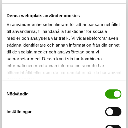
Statsrådet gav i dag riksdagen en proposition om
livsmedelsmarknadslagen för behandling. Syftet med
Denna webbplats använder cookies
lagen som…
Vi använder enhetsidentifierare för att anpassa innehållet
17.09.2018
till användarna, tillhandahålla funktioner för sociala
medier och analysera vår trafik. Vi vidarebefordrar även
sådana identifierare och annan information från din enhet
Mat
till de sociala medier och analysföretag som vi
CASE
samarbetar med. Dessa kan i sin tur kombinera
informationen med annan information som du har
tillhandahållit eller som de har samlat in när du har använt
deras tjänster.
S
Nödvändig
a
m
t
Inställningar
y
c